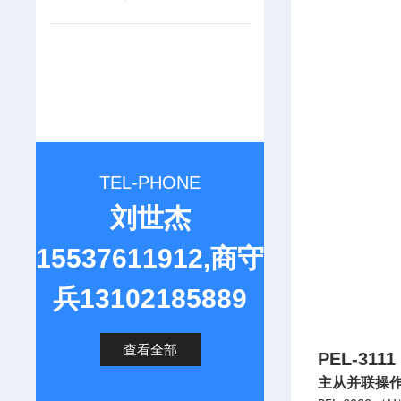
TEL-PHONE
刘世杰
15537611912,商守
兵13102185889
查看全部
PEL-31
主从并联操