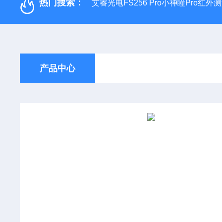
热门搜索：
艾睿光电FS256 Pro小神瞳Pro红
产品中心