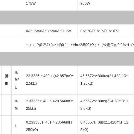
175W
350W
0A~35A/0A~3.5A/0A~0.35A
0A~70A/0A~7A/0A~07A
±（set的0.2%+f.s×1的0.1）+Vin×2/500kΩ；±（设定值的0.2%+f.s
H/
范
23.3336s~400us(42.857mΩ~
46.6672s~800us(21.428mΩ~
M/
围
2.5kΩ)
1.25kΩ)
L
H/
2.33336s~40us(428.566mΩ~
4.66672s~80us(214.28mΩ~1
M
25kΩ)
2.5kΩ)
0.233336s~4us(4.28566mΩ~
0.46667s~8us(2.1428mΩ~12
L
250kΩ)
5kΩ)