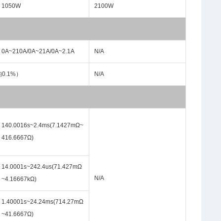
1050W
2100W
0A~210A/0A~21A/0A~2.1A
N/A
的0.1%）
N/A
140.0016s~2.4ms(7.1427mΩ~
416.6667Ω)
14.0001s~242.4us(71.427mΩ
N/A
~4.16667kΩ)
1.40001s~24.24ms(714.27mΩ
~41.6667Ω)