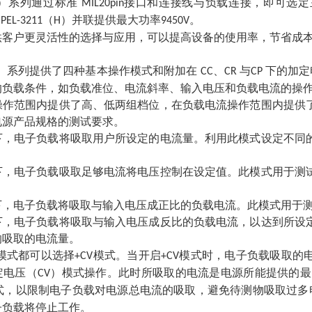
）系列通过标准
接口和连接线与负载连接，即可选定
MIL20pin
台
（
）并联提供最大功率
。
PEL-3211
H
9450V
供客户更灵活性的选择与应用，可以提高设备的使用率，节省成
）系列提供了四种基本操作模式和附加在
、
与
下的加定
CC
CR
CP
的负载条件，如负载准位、电流斜率、输入电压和负载电流的操
操作范围内提供了高、低两组档位，在负载电流操作范围内提供
电源产品规格的测试要求。
下，电子负载将吸取用户所设定的电流量。利用此模式设定不同
下，电子负载吸取足够电流将电压控制在设定值。此模式用于测
。
下，电子负载将吸取与输入电压成正比的负载电流。此模式用于
下，电子负载将吸取与输入电压成反比的负载电流，以达到所设
响吸取的电流量。
模式都可以选择
模式。当开启
模式时，电子负载吸取的
+CV
+CV
定电压（
）模式操作。此时所吸取的电流是电源所能提供的最
CV
式，以限制电子负载对电源总电流的吸取，避免待测物吸取过多
子负载将停止工作。