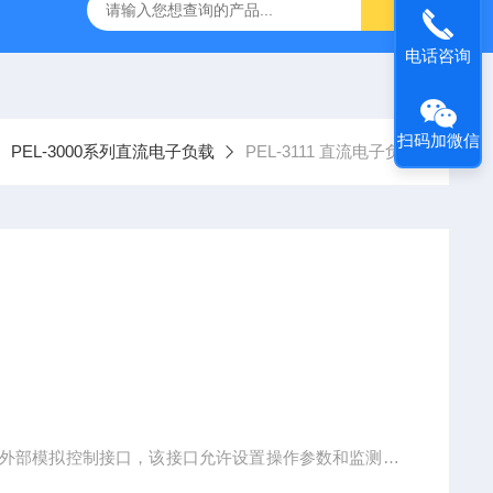
-7050E 交流电源
固纬 GSP-730 频谱分析仪
艾睿光电 C2
电话咨询
扫码加微信
PEL-3000系列直流电子负载
PEL-3111 直流电子负载
，还有外部模拟控制接口，该接口允许设置操作参数和监测PE
PEL-3021(175W),PEL-3041(350W)和PEL-3111