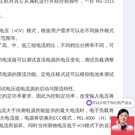
主机对其它从属机进行并联控制操作，一台
PEL-31
11
本。
电压（
）模式，根据用户需求可以在不同操作模式
+CV
作范围等。
了高、中、低三组电流档位，不同档位分辨率不同，可
的电流值可以测试直流电源的电压变化，测试负载调整
试电源的限流功能。定电压模式还可以模拟电池来测试
测试电压或电流源的启动与限流特性。
定的定功率要求。因此为控制定功率，改变输入电压将
可以介绍下你们的产品么
你们是怎么收费的呢
电流大于待测电源所能提供的最大电流时，电子负载将
大电流值，电源将切换到
模式，
（
）将
CCC
PEL-3000
H
电流而损坏。同时当待测物电压低于
模式下的设定
+CV