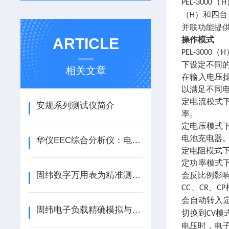
（
PEL-3000
H
（
）和四
H
并联功能提
ARTICLE
操作模式
（
PEL-3000
H
下设定不同
相关文章
在输入电压
以满足不同
定电流模式
安规系列测试仪简介
率。
定电压模式
电池充电器
华仪EEC综合分析仪：电力系统的全能守护者
定电阻模式
定功率模式
固纬数字万用表为精准测量与故障排查助力
会反比例影
、
、
CC
CR
CP
会自动转入
固纬电子负载精确模拟与测试电子设备
切换到
模
CV
电压时，电