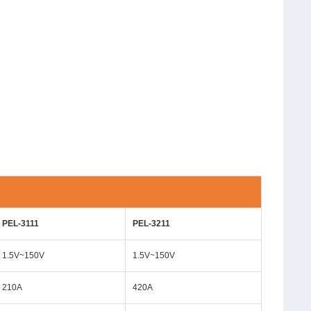
PEL-3111
PEL-3211
1.5V~150V
1.5V~150V
210A
420A