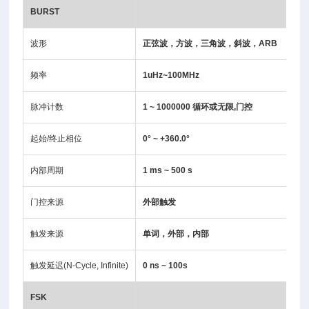
BURST
波形
正弦波，方波，三角波，斜波，ARB
频率
1uHz~100MHz
脉冲计数
1 ~ 1000000 循环或无限,门控
起始/终止相位
0° ~ +360.0°
内部周期
1 ms ~ 500 s
门控来源
外部触发
触发来源
单词，外部，内部
触发延迟(N-Cycle, Infinite)
0 ns ~ 100s
FSK