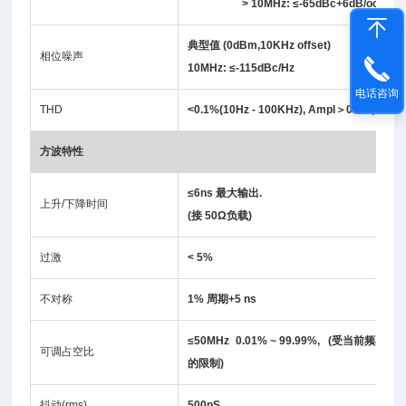
> 10MHz:
≤
-65dBc+6dB/octave
典型值
(0dBm,10KHz offset)
相位噪声
10MHz:
≤
-115dBc/Hz
电话咨询
THD
<0.1%(10Hz - 100KHz), Ampl
＞
0.1 Vpp
方波特性
≤
6ns 最大
输
出.
上升/下降时间
(接 50Ω
负载
)
过激
< 5%
不对称
1% 周期+5 ns
≤50MHz 0.01% ~ 99.99%, (受当前频率设
可调占空比
的限制)
抖动(rms)
500pS