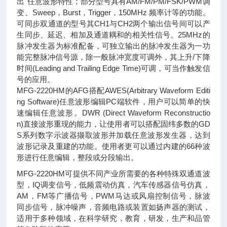
出"任意波形特性；部分型号具有AM/FM/PM/FSK/PWM调
变、Sweep，Burst，Trigger，150MHz 频率计等的功能。
可同步双通道的型号其CH1与CH2两个输出信号间可以产
生同步、延迟、相加及通道耦和的相关性信号。25MHz的
脉冲发生器为标准配备，可独立输出的脉冲发生器为一功
能完整脉冲信号源，除一般脉冲宽度可调外，其上升/下降
时间(Leading and Trailing Edge Time)可调，可当作触发信
号的应用。
MFG-2220HM的AFG搭配AWES(Arbitrary Waveform Editi
ng Software)任意波形编辑PC端软件，用户可以简单的快
速编辑任意波形。DWR (Direct Waveform Reconstructio
n)直接波形重现的能力，让使用者可以搭配固纬多数的GD
S系列数字示波器撷取波形并加载任意波形发生器，达到
波形记录及重建的功能。使用者更可以通过内建的66种波
形进行任意编辑，整段或分段输出。
MFG-2220HM可提供不同产业所需要的各种特殊双通道波
型，IQ调变信号，低频震动仿真，汽车传感器信号仿真，
AM，FM等广播信号，PWM马达或风扇控制信号，脉波
同步信号，脉冲噪声，音频电路或装置如扬声器的测试，
适用于多种领域，在科学研究，教育，研发，生产和品管