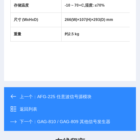
存储温度
-10 ~ 70
∘
C,
湿度
:
≤
70%
尺寸
(WxHxD)
266(W)×107(H)×293(D) mm
重量
约
2.5 kg
上一个：
AFG-225 任意波信号源模块
返回列表
下一个：
GAG-810 / GAG-809 其他信号发生器