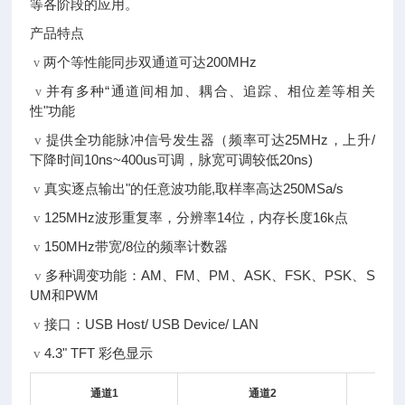
等各阶段的应用。
产品特点
两个等性能同步双通道可达200MHz
v
并有多种“通道间相加、耦合、追踪、相位差等相关
v
性"功能
提供全功能脉冲信号发生器（频率可达25MHz，上升/
v
下降时间10ns~400us可调，脉宽可调较低20ns)
真实逐点输出"的任意波功能,取样率高达250MSa/s
v
125MHz波形重复率，分辨率14位，内存长度16k点
v
150MHz带宽/8位的频率计数器
v
多种调变功能：AM、FM、PM、ASK、FSK、PSK、S
v
UM和PWM
接口：USB Host/ USB Device/ LAN
v
4.3" TFT 彩色显示
v
通道
1
通道2