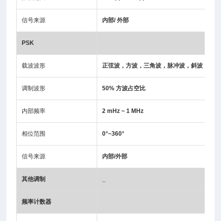
信号来源
内部/ 外部
PSK
载波波形
正弦波，方波，三角波，脉冲波，斜波
调制波形
50% 方波占空比
内部频率
2 mHz ~ 1 MHz
相位范围
0°~360°
信号来源
内部/外部
其他调制
_
频率计数器