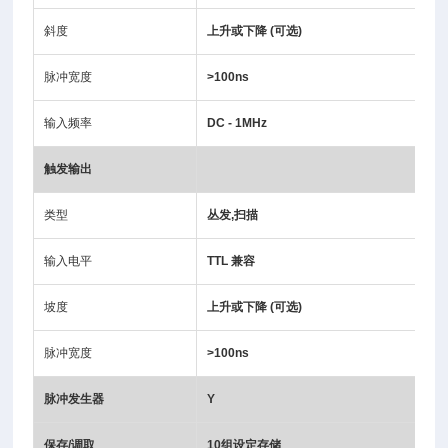
斜度
上升或下降 (可选)
脉冲宽度
>100ns
输入频率
DC - 1MHz
触发输出
类型
丛发,扫描
输入电平
TTL 兼容
坡度
上升或下降 (可选)
脉冲宽度
>100ns
脉冲发生器
Y
保存
/
调取
10
组设定存储