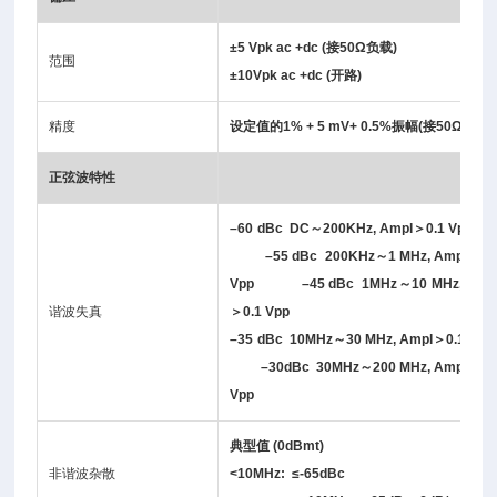
±5 Vpk ac +dc (接50Ω负载)
范围
±10Vpk ac +dc (开路)
精度
设定值的
1% + 5 mV+ 0.5%
振幅
(
接
50Ω
负载
正弦波特性
–60 dBc DC
～
200KHz, Ampl
＞
0.1 Vp
–55 dBc 200KHz
～
1 MHz, Ampl
＞
0.
Vpp –45 dBc 1MHz
～
10 MHz, Amp
谐波失真
＞
0.1 Vpp
–35 dBc 10MHz
～
30 MHz, Ampl
＞
0.1 Vp
–30dBc 30MHz
～
200 MHz, Ampl
＞
0.
Vpp
典型值
(0dBmt)
非谐波杂散
<10MHz:
≤
-65dB