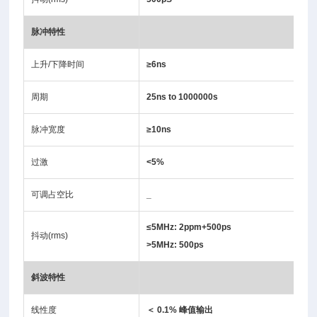
脉冲特性
上升/下降时间
≥6ns
周期
25ns to 1000000s
脉冲宽度
≥10ns
过激
<5%
可调占空比
_
≤5MHz: 2ppm+500ps
抖动(rms)
>5MHz: 500ps
斜波特性
线性度
＜ 0.1% 峰值输出