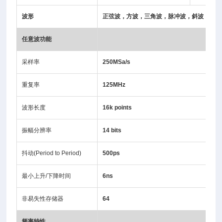
波形
正弦波，方波，三角波，脉冲波，斜波，
AR
任意波功能
采样率
250MSa/s
重复率
125MHz
波形长度
16k points
振幅分辨率
14 bits
抖动(Period to Period)
500ps
最小上升/下降时间
6ns
非易失性存储器
64
频率特性