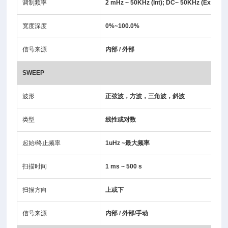
调制频率
2 mHz ~ 50KHz (Int); DC~ 50KHz (Ext)
宽度深度
0%~100.0%
信号来源
内部 / 外部
SWEEP
波形
正弦波，方波，三角波，斜波
类型
线性或对数
起始/终止频率
1uHz ~最大频率
扫描时间
1 ms ~ 500 s
扫描方向
上或下
信号来源
内部 / 外部/手动