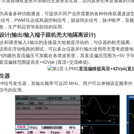
数字示波器撷取波形并加载任意波形发生器，达到波形记录及重建的功能
。
00 因为具备多种功能通道，可提供不同产业所需要的各种特殊双通道
播信号，PWM马达或风扇控制信号，脉波同步信号，脉冲噪声，音
发，生产和品管等各阶段的应用。
设计(输出/输入端子跟机壳大地隔离设计)
步和调变输入1输出的连接器大地都是浮动的，与仪器的机壳隔离。这
，适用在浮动电路的测试，可以多台仪器并行输出使用而无需考虑接
00系列内建的直流偏压可加载在各类波形里，其直流偏压范围为+5V 
流偏移范围提高至+42Vpk (直流+交流峰值)。
直流偏移提高至+42Vpk(
生器
冲信号发生器，其输出频率可达25 MHz。用户可以单独设定频率
信号的应用。