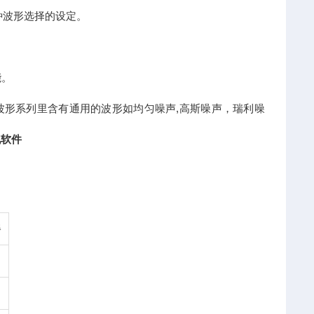
种波形选择的设定。
能。
波形系列里含有通用的波形如均匀噪声,高斯噪声，瑞利噪
机软件
器