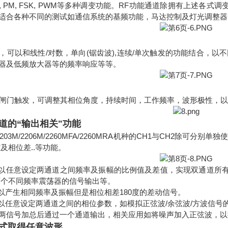
, PM, FSK, PWM等多种调变功能。RF功能通道除拥有上述各式
适合各种不同的测试如通信系统的基频功能，马达控制及灯光调整器
，可以和线性/对数，单向(锯齿波),连续/单次触发的功能结合，
器及低频放大器等的频率响应等等。
或闸门触发，可调整其相位角度，持续时间，工作频率，波形极性，
道的“输出相关"功能
2203M/2206M/2260MFA/2260MRA机种的CH1与CH2除
及相位差..等功能。
可以任意设定两通道之间频率及振幅的比例值及差值，实现双通道所有
两个不同频率震荡器的信号输出等。
可以产生相同频率及振幅但是相位相差180度的差动信号。
可以任意设定两通道之间的相位参数，如模拟正弦波/余弦波/方波信号
两信号加总后通过一个通道输出，相关应用如将噪声加入正弦波，以
式取得任意波形