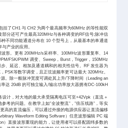
了CH1 与 CH2 为两个最高频率为60MHz 的等性能双
部分还可产生最高320MHz与各种调变的RF信号;脉冲信
5种不同功能通道分布在 10 个型号上，从最基本的单通道
学与产业的应用。
形。更有 200MHz/s采样率、100MHz波形重复率、14
K/PWM 调变、Sweep，Burst，Trigger，150MHz
生同步、延迟、相加及通道耦和的相关性信号。RF 发生器为
，PSK等数字调变，且正弦波频率更可达最大 320MHz。
除一般脉冲宽度可调处其上升/下降时间（Leading an
大倍率达 20dB 的可独立输入/输出功率放大器拥有DC-100kH
路设计，对大地的最大承受隔离电压可至+42Vpk（直流＋
考的问题。在教学上如"全波整流"，"倍压线路"，等实
要更高的直流偏压，可以通过外接的电源供应器让直流偏移
y Waveform Editing Softvare）任意波形编辑 PC 端
truction）直接波形重现的能力，让使用者可以搭配固纬多数的