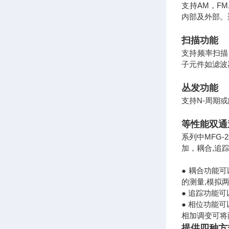
支持AM，FM
内部及外部。
扫描功能
支持频率扫描
子元件如滤波
丛发功能
支持N-周期
等性能双通
系列中MFG-
加，耦合,追踪
● 耦合功能
的测量,模拟
● 追踪功能
● 相位功能
相加调变可将
提供四种方