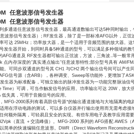
130M 任意波形信号发生器
130M 任意波形信号发生器
0 系列多通道任意波形信号发生器，最高通道数输出可达5种同时输出，包括
任意波形信号发生器）; RF发生器，除了是一部标准AFG以外，正弦波
率可达 25MHz；功率放大器，是一个适用于音频范围的放大器。这
信号发生器开始，到同时具备5种通道的型号，可以满足多种领域的教
0中的AFG通道及 RF发生器都可输出正弦波，方波，三角波..等一般常用波
 点内存深度的"真实逐点输出"任意波形特性;部分型号具有 AM/FM/PM/FS
能。可同步双通道的型号其 CH1 与CH2 两个输出信号间可以产
FG信号源（含ARB），各种调变、Sweep等功能外，更增加了ASK
脉冲发生器为标准配备，可独立验出的脉冲发生器为一功能完整脉油信号源。
ng Edge Time）可调，可当作触发信号的应用。功率输出可达 20W，放
1% 低失真，可用于音频信号的应用。
，MFG-2000系列有着高阶信号源*的输出通道接地与大地隔离的电
适用在浮动电路的测试，可以多台仪器并行输出使用而无需考虑接地参
任何额外隔离，可轻易且安全的实现。有些车用电子及教学应用需
Vpk（直流 ＋交流峰值）。MFG-2000 系列的 AFG搭配 AWES（Arbitrar
简单的快速编辑任意波形。DWR（Direct Waveform Recons