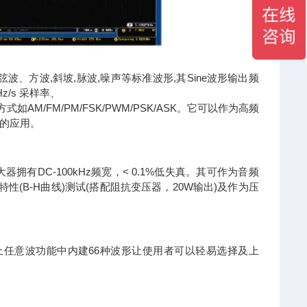
波、方波,斜坡,脉波,噪声等标准波形,其Sine波形输出频
z/s 采样率、
AM/FM/PM/FSK/PWM/PSK/ASK。它可以作为高频
的应用。
拥有DC-100kHz频宽，< 0.1%低失真。其可作为音频
(B-H曲线)测试(搭配阻抗变压器，20W输出)及作为压
上任意波功能中内建66种波形让使用者可以轻易选择及上