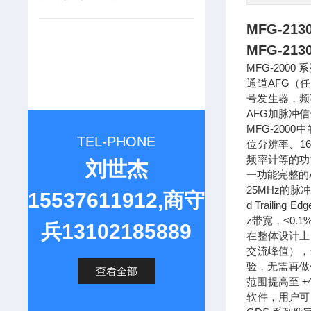
MFG-2
MFG-2
MFG-200
通道AFG（
号发生器，频
AFG加脉冲
MFG-200
TEL-PHONE
位分辨率、16k
频率计等的功
刘世杰
一功能完整的A
25MHz的
15537611912,商守
d Traili
z带宽，<0.
兵13102185889
在整体设计上
交流峰值），
验，无需再做
查看全部
范围提高至 ±42
软件，用户可以