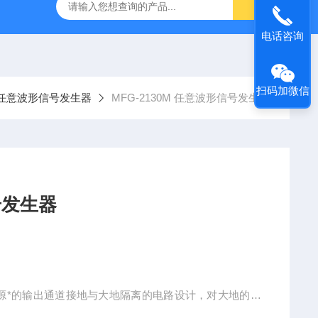
-7050E 交流电源
固纬 GSP-730 频谱分析仪
艾睿光电 C2
电话咨询
扫码加微信
系列任意波形信号发生器
MFG-2130M 任意波形信号发生器
波形信号发生器
信号源*的输出通道接地与大地隔离的电路设计，对大地的最
峰值），适用在浮动电路的测试，可以多台仪器并行输出使