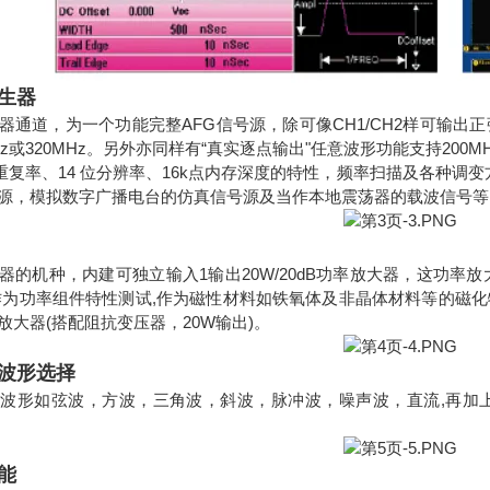
生器
器通道，为一个功能完整AFG信号源，除可像CH1/CH2样可输出正弦
Hz或320MHz。另外亦同样有“真实逐点输出"任意波形功能支持200MH
形重复率、14 位分辨率、16k点内存深度的特性，频率扫描及各种调变方式如
源，模拟数字广播电台的仿真信号源及当作本地震荡器的载波信号等
的机种，内建可独立输入1输出20W/20dB功率放大器，这功率放大器
作为功率组件特性测试,作为磁性材料如铁氧体及非晶体材料等的磁化特性
放大器(搭配阻抗变压器，20W输出)。
波形选择
波形如弦波，方波，三角波，斜波，脉冲波，噪声波，直流,再加
能