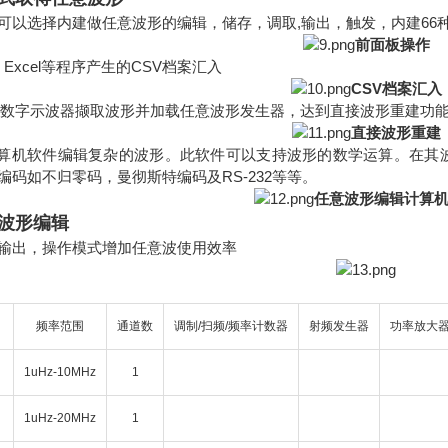
可以选择内建做任意波形的编辑，储存，调取,输出，触发，内建66
前面板操作
, Excel等程序产生的CSV档案汇入
CSV档案汇入
列数字示波器撷取波形并加载任意波形发生器，达到直接波形重建功
直接波形重建
计算机软件编辑复杂的波形。此软件可以支持波形的数学运算。在其
编码如不归零码，曼彻斯特编码及RS-232等等。
任意波形编辑计算
波形编辑
输出，操作模式增加任意波使用效率
频率范围
通道数
调制/扫频/频率计数器
射频发生器
功率放大
1uHz-10MHz
1
1uHz-20MHz
1