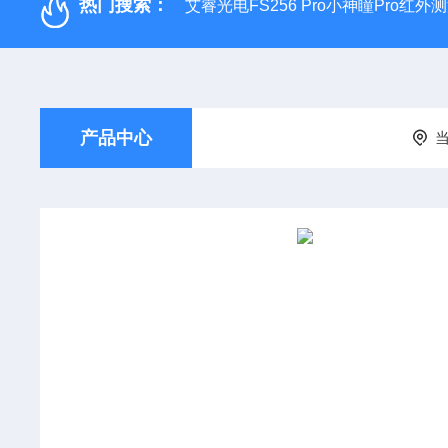
热门搜索：
艾睿光电FS256 Pro小神瞳Pro红
产品中心