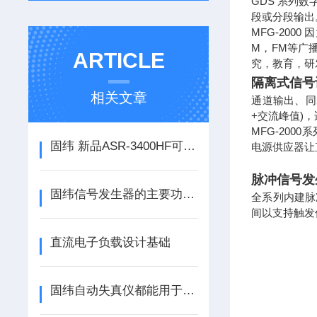
GDS 系列
段或分段输出
MFG-20
M，FM等广
ARTICLE
究，教育，研
隔离式信号
相关文章
通道输出、同
+交流峰值)
MFG-20
固纬 新品ASR-3400HF可编程交流/直流电源输出频率高达5kHz
电源供应器让直
脉冲信号发
固纬信号发生器的主要功能如下
全系列内建脉
间以支持触发
直流电子负载设计基础
固纬自动失真仪都能用于哪些场合？