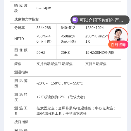
响应波
8～14μm
段
成像和光学指标
可以介绍下你们的产品么
分辨率
384×288
640×512
1280×1024
<50mk(4
<50mk(4
≤50mK @25℃, F#
NETD
0mk可选)
0mk可选)
1.0
图像频
50HZ
25HZ
15HZ/30HZ可切换
率
聚焦
支持自动聚焦/手动聚焦
支持自动聚焦
测温指标
测温范
-20℃～+150℃，0℃～550℃
围
测温精
±2℃或读数的±2% （取较大者）
度
测温工
任意固定点；全屏幕最高/低温捕捉；中心点测温；
具
线/区域分析工具；手动温宽选择
接口指标
网络接