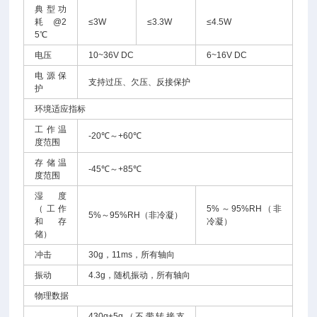
典型功
耗@2
≤3W
≤3.3W
≤4.5W
5℃
电压
10~36V DC
6~16V DC
电源保
支持过压、欠压、反接保护
护
环境适应指标
工作温
-20℃～+60℃
度范围
存储温
-45℃～+85℃
度范围
湿度
（工作
5%～95%RH（非
5%～95%RH（非冷凝）
和存
冷凝）
储）
冲击
30g，11ms，所有轴向
振动
4.3g，随机振动，所有轴向
物理数据
430g±5g（不带转接支