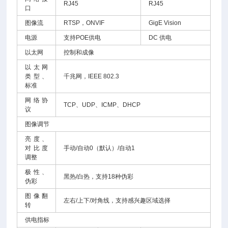
RJ45
RJ45
口
图像流
RTSP，ONVIF
GigE Vision
电源
支持POE供电
DC 供电
以太网
控制和成像
以太网
类型、
千兆网，IEEE 802.3
标准
网络协
TCP、UDP、ICMP、DHCP
议
图像调节
亮度、
对比度
手动/自动0（默认）/自动1
调整
极性、
黑热/白热，支持18种伪彩
伪彩
图像翻
左右/上下/对角线，支持感兴趣区域选择
转
供电指标