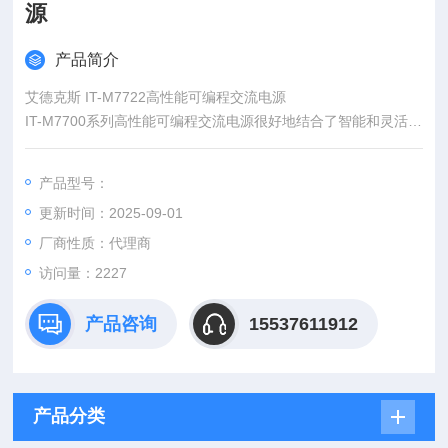
源
产品简介
艾德克斯 IT-M7722高性能可编程交流电源
IT-M7700系列高性能可编程交流电源很好地结合了智能和灵活两
大特点，改善了传统交流电源体积庞大的缺陷，将体积缩小到仅
½ 1U，很好的增加空间利用率。内置功率表和任意波型产生器,
产品型号：
可模拟各种任意波形输出。
更新时间：2025-09-01
厂商性质：代理商
访问量：2227
产品咨询
15537611912
产品分类