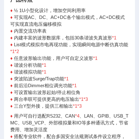
♦
½ 1U小型化设计，增加空间利用率
♦
可实现AC、DC、AC+DC各个输出模式，AC+DC模式
可
实现直流电压偏移模拟
♦
内置交流功率表
♦
内建丰富的波形数据库，包括30条谐波失真波形
*1
♦
List模式模拟市电再现功能，实现瞬间电源中断仿真
功能
*1
*2
♦
任意波形输出功能，用户可自定义波形
*1
♦
谐波分析功能
*1
♦
谐波模拟功能
*1
♦
突波陷波Surge/Trap功能
*1
♦
前后沿Dimmer相位调光功能
*1
♦
可设置输出波形起始/停止相位角
♦
两台串联可提供更高的电压输出
*1
*3
♦
三台Y型外接，提供三相输出
*1
*3
♦
用户可自行选配RS232、CAN
*4
、LAN、GPIB、USB_
T
MC、
USB_VCP、外部模拟量和IO等多种通讯方式，节省
费
用、增加灵活度
♦
搭配专业软件，配合多国安全法规测试条件设立程序，