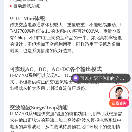
♦
自动测试系统
½ 1U Mini体积
传统交流电源通常体积较大，重量较重，不能轻易搬动。I
T-M7700系列仅½ 1U的体积内功率可达600VA，重量也仅
有4.5kg，不
到市面上同类型产品的一半。如此高功率密度
的设计，不但增加了空间利用率，同样适用于便携及桌面
测试，也是系统搭建的良好
选择。
可实现AC、DC、AC+DC各个输出模式
IT-M7700系列可以实现AC、DC、AC+DC各个输出模
可以介绍下你们的产品么
式，不但提供纯正的交/直流输出、还可以提供AC+DC输
出模式来扩大应用，测
试直流偏压成份。
突波陷波Surge/Trap功能
IT-M7700系列提供突波/陷波的模拟功能，用户可以根据需
求在输出正弦波的基础上加上突波/陷波来模拟电路系统中
电压的异
常波动，从而测试待测物在此种环境下的使用情