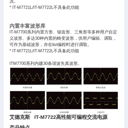
况。
* IT-M7721L/IT-M7722L不具备此功能
内置丰富波形库
IT-M7700系列内置方形、锯齿形、三角形等多种用户自定
义波形、多达30种内置的畸变波形，供用户编辑、调取，
可作为基础波形，
亦在list编程时进行调取。
* IT-M7721L/IT-M7722L不具备此功能
ITM7700系列内建30条谐波失真波形。
艾德克斯 IT-M7722高性能可编程交流电源
产品特点