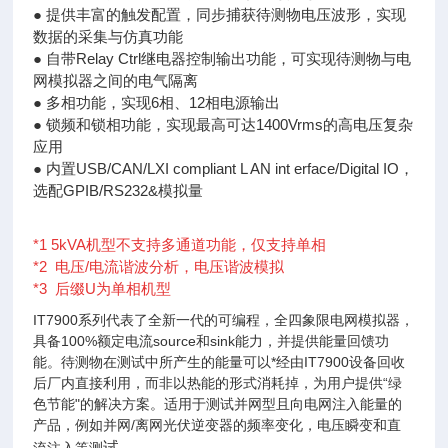
● 提供丰富的触发配置，同步捕获待测物电压波形，实现
数据的采集与仿真功能
● 自带Relay Ctrl继电器控制输出功能，可实现待测物与电
网模拟器之间的电气隔离
● 多相功能，实现6相、12相电源输出
● 锁频和锁相功能，实现最高可达1400Vrms的高电压复杂
应用
● 内置USB/CAN/LXI compliant L AN int erface/Digital IO，
选配GPIB/RS232&模拟量
*1 5kVA机型不支持多通道功能，仅支持单相
*2 电压/电流谐波分析，电压谐波模拟
*3 后缀U为单相机型
IT7900系列代表了全新一代的可编程，全四象限电网模拟器，
具备100%额定电流source和sink能力，并提供能量回馈功
能。待测物在测试中所产生的能量可以*经由IT7900设备回收
后厂内直接利用，而非以热能的形式消耗掉，为用户提供“绿
色节能"的解决方案。适用于测试并网型且向电网注入能量的
产品，例如并网/离网光伏逆变器的频率变化，电压瞬变和直
试。