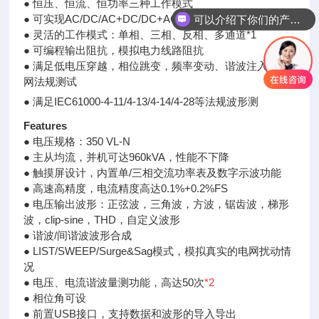
● 恒压、恒流、恒功率三种工作模式
● 可实现AC/DC/AC+DC/DC+AC四种输出模式
可以介绍下你们的产品么
● 灵活的工作模式：单相、三相、反相、多通道*1
● 可编程输出阻抗，模拟电力线路阻抗
● 满足低电压穿越，相位跳变，频率变动、谐波注入等并
网法规测试
● 满足IEC61000-4-11/4-13/4-14/4-28等法规波形测
Features
● 电压规格：350 VL-N
● 主从均流，并机可达960kVA，性能不下降
● 触摸屏设计，内置单/三相交流功率表及数字示波功能
● 高速高精度，电流精度高达0.1%+0.2%FS
● 电压输出波形：正弦波，三角波，方波，锯齿波，梯形
波，clip-sine，THD，自定义波形
● 谐波/间谐波波形合成
● LIST/SWEEP/Surge&Sag模式，模拟真实的电网扰动情
况
● 电压、电流谐波量测功能，高达50次
*2
● 相位角可设
● 前置USB接口，支持数据和波形的导入导出