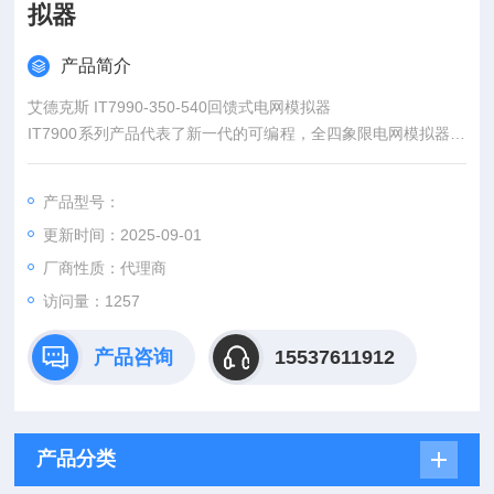
拟器
产品简介
艾德克斯 IT7990-350-540回馈式电网模拟器
IT7900系列产品代表了新一代的可编程，全四象限电网模拟器，
同时还可作为四象限功率放大器，适用于各类并网产品的测试。
例如PCS，储能系统，微电网，BOBC(V2X）以及电力相关硬体
产品型号：
回路模拟（PHiL）等等。提供专业的孤岛测试模式，用户可设定
更新时间：2025-09-01
R,L,C及有功，无功功率参数，模拟电网非线性负载，实现防孤
岛效应保护认证测试。
厂商性质：代理商
访问量：1257
产品咨询
15537611912
产品分类