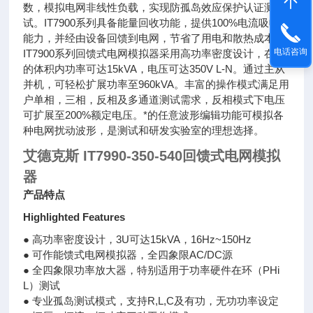
数，模拟电网非线性负载，实现防孤岛效应保护认证测
试。IT7900系列具备能量回收功能，提供100%电流吸收
能力，并经由设备回馈到电网，节省了用电和散热成本。
电话咨询
IT7900系列回馈式电网模拟器采用高功率密度设计，在3U
的体积内功率可达15kVA，电压可达350V L-N。通过主从
并机，可轻松扩展功率至960kVA。丰富的操作模式满足用
户单相，三相，反相及多通道测试需求，反相模式下电压
可扩展至200%额定电压。*的任意波形编辑功能可模拟各
种电网扰动波形，是测试和研发实验室的理想选择。
艾德克斯 IT7990-350-540回馈式电网模拟
器
产品特点
Highlighted Features
● 高功率密度设计，3U可达15kVA，16Hz~150Hz
● 可作能馈式电网模拟器，全四象限AC/DC源
● 全四象限功率放大器，特别适用于功率硬件在环（PHi
L）测试
● 专业孤岛测试模式，支持R,L,C及有功，无功功率设定