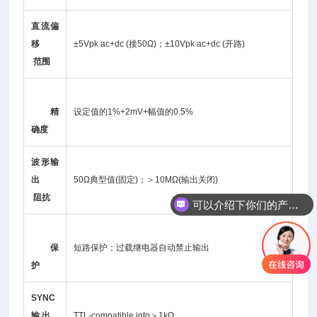
直流偏
移
±5Vpk ac+dc (接50Ω)；±10Vpk ac+dc (开路)
范围
精
设定值的1%+2mV+幅值的0.5%
确度
波形输
出
50Ω典型值(固定)；＞10MΩ(输出关闭)
阻抗
可以介绍下你们的产品么
保
短路保护；过载继电器自动禁止输出
护
SYNC
输出
TTL-compatible into＞1kΩ