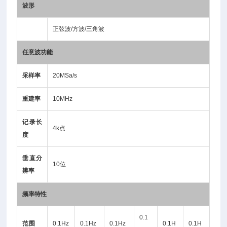
波形
正弦波/方波/三角波
任意波功能
采样率
20MSa/s
重建率
10MHz
记录长
4k点
度
垂直分
10位
辨率
频率特性
0.1
范围
0.1Hz
0.1Hz
0.1Hz
0.1H
0.1H