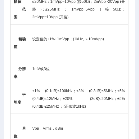
幅值
≤20MHz：1mVpp~10Vpp (接50Ω)；2mVpp~20Vpp (开
范
路)；≤25MHz：1mVpp~5Vpp (接50Ω)；
围
2mVpp~10Vpp (开路)
精确
设定值的±1%±1mVpp；(1kHz, ＞10mVpp)
度
分辨
1mV或3位
率
±1% (0.1dB)≤100kHz；±3% (0.3dB)≤5MHz；±5%
平
(0.4dB)≤12MHz；±20% (2dB)≤20MHz；±5%
坦度
(0.4dB)≤25MHz ；(正弦波1kHz)
单
Vpp，Vrms，dBm
位