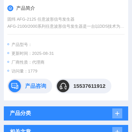
产品简介
固纬 AFG-2125 任意波形信号发生器
AFG-2100/2000系列任意波形信号发生器是一台以DDS技术为基
础，涵盖正弦波、方波、三角波、噪声波以及20MSa/s采样率的
任意波形。0.1Hz的分辨率和1%~99%的方波(脉冲波)可调占空比
产品型号：
功能，极大的扩展了它的应用范围。
更新时间：2025-08-31
厂商性质：代理商
访问量：1779
产品咨询
15537611912
产品分类
相关文章