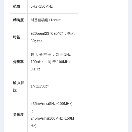
范围
5Hz~150MHz
精确度
时基精确度±1count
±20ppm(23℃±5℃)，热机
时基
30分钟
最大分辨率：对于1Hz，
分辨率
100nHz；对于100MHz，
——
0.1Hz
输入阻
1MΩ/150pf
抗
≤35mVrms(5Hz~100MHz)
；
灵敏度
≤45mVrms(100MHz~150M
Hz)