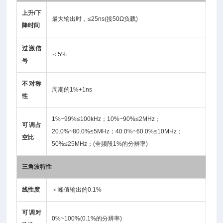
上升/下
最大输出时，≤25ns(接50Ω负载)
降时间
过激信
＜5%
号
不对称
周期的1%+1ns
性
1%~99%≤100kHz；10%~90%≤2MHz；
可调占
20.0%~80.0%≤5MHz；40.0%~60.0%≤10MHz；
空比
50%≤25MHz；(全频段1%的分辨率)
三角波特性
线性度
＜峰值输出的0.1%
可调对
0%~100%(0.1%的分辨率)