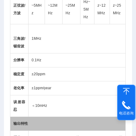
Hz~
正弦波/
~5MH
~12M
~25M
z~12
z~25
5M
方波
z
Hz
Hz
MHz
MHz
Hz
三角波/
1MHz
锯齿波
分辨率
0.1Hz
稳定度
±20ppm
老化率
±1ppm/year
误差容
＜10mHz
忍
电话咨询
输出特性