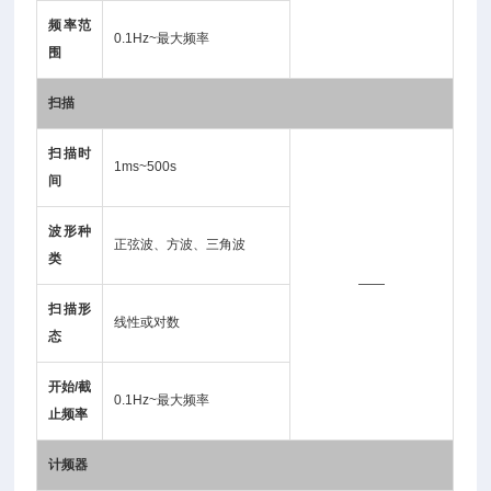
频率范
0.1Hz~最大频率
围
扫描
扫描时
1ms~500s
间
波形种
正弦波、方波、三角波
类
——
扫描形
线性或对数
态
开始/截
0.1Hz~最大频率
止频率
计频器