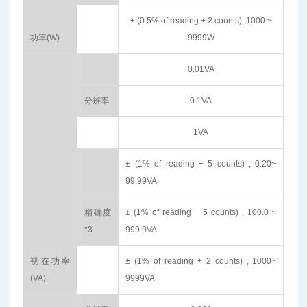
± (0.5% of reading + 2 counts) ,1000 ~
功率(W)
9999W
0.01VA
分辨率
0.1VA
1VA
± (1% of reading + 5 counts) , 0.20~
99.99VA
精确度
± (1% of reading + 5 counts) , 100.0 ~
*3
999.9VA
视在功率
± (1% of reading + 2 counts) , 1000~
(VA)
9999VA