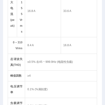
大
1
电
5
16.8 A
33.6 A
流
5
(pe
Vr
ak)
m
s
0 ~ 310
8.4 A
16.8 A
Vrms
总谐波失
≤0.5% 在45 ~ 999.9Hz (电阻性负载)
真(THD)
峰值因数
≥4
电压调节
0.1% (%满刻度)
率
负载调节