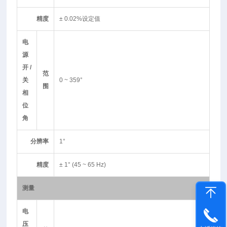
精度
± 0.02%设定值
电
源
开/
范
关
0 ~ 359°
围
相
位
角
分辨率
1°
精度
± 1° (45 ~ 65 Hz)
测量
电
压