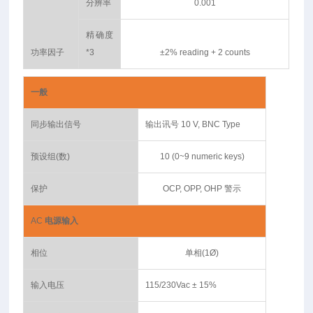
分辨率
0.001
精确度
功率因子
*3
±2% reading + 2 counts
一般
同步输出信号
输出讯号 10 V, BNC Type
预设组(数)
10 (0~9 numeric keys)
保护
OCP, OPP, OHP 警示
AC
电源输入
相位
单相(1Ø)
输入电压
115/230Vac ± 15%