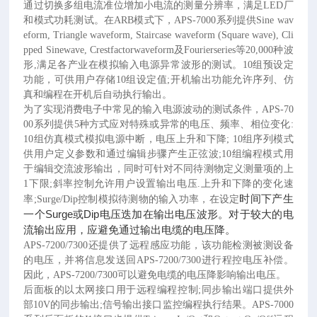
通过切换多组电流准位增加小电流的测量分辨率，满足LED厂
和模式功耗测试。在ARB模式下，APS-7000系列提供Sine wav
eform, Triangle waveform, Staircase waveform (Square wave), Cli
pped Sinewave, Crestfactorwaveform及Fourierseries等20,000种波
形,满足各产业在模拟输入电源异常波形的测试。10组预设定
功能，可供用户存储10组设定值;开机输出功能允许序列、仿
真和编程在开机后自动执行输出。
为了实现消费电子中常见的输入电源波动的测试条件，
APS-70
00系列提供5种方式应对特殊或异常的电压、频率、相位变化:
10组仿真模式模拟电源中断，电压上升和下降; 10组序列模式
供用户定义参数和通过编辑步骤产生正弦波;10组编程模式用
于编辑交流波形输出，同时可针对不同待测物定义测量项的上
1下限;斜率控制允许用户设置输出电压.上升和下降的变化速
时间下产生
率;Surge/Dip控制模拟待测物的输入功率，在设定
一个Surge或Dip电压迭加在输出电压波形。对于较大的电
流输出应用，应避免通过输出电缆的电压降。
APS-7200/7300还提供了远程感应功能，该功能检测被测设备
的电压，并将信息发送回APS-7200/7300进行程控电压补偿。
因此，APS-7200/7300可以避免电缆的电压降影响输出电压。
后面板的以太网接口用于远程编程控制
;同步输出端口提供外
部10V的同步输出;信号输出接口监控编程执行结果。APS-7000