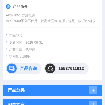
产品简介
APS-7051 交流电源
APS-7000系列不仅是一款高精度AC电源，也是一款*的分析仪，
它丰富的特点适用于电源、电气设备、元件和模组的测试和特性
分析。除AC电源外，APS-7000系列还可以*模拟不同的功率输
产品型号：
出。使用任意波和电压或频率扫描能够创建序列。实时监测电
更新时间：2025-08-31
压、电流、功率、频率、负载功率因数和负载峰值因数。所有参
数、数值以及测量结果都可以同时显示在4.3''的TFT-LCD屏幕
厂商性质：代理商
上。
访问量：1959
产品咨询
15537611912
产品分类
相关文章