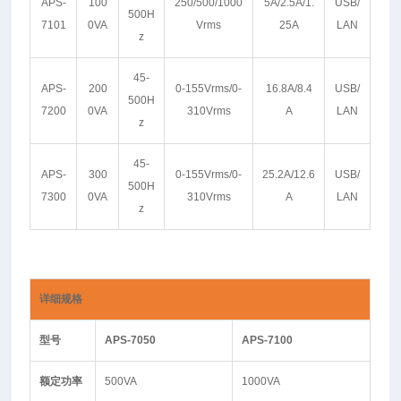
APS-
100
250/500/1000
5A/2.5A/1.
USB/
500H
7101
0VA
Vrms
25A
LAN
z
45-
APS-
200
0-155Vrms/0-
16.8A/8.4
USB/
500H
7200
0VA
310Vrms
A
LAN
z
45-
APS-
300
0-155Vrms/0-
25.2A/12.6
USB/
500H
7300
0VA
310Vrms
A
LAN
z
详细规格
型号
APS-7050
APS-7100
额定功率
500VA
1000VA