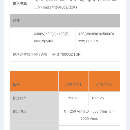
1ψ AC 100/200 Vac ±10%(日本); 1ψ AC 115/230 Vac
输入电源
±15%(除日本以外其它国家)
尺寸
430(W)×89(H)×400(D)
430(W)×89(H)×560(D)
mm; 约24Kg
mm; 约38Kg
规格调整恕不另行通知 APS-7000GD1DH
型号
APS-7051
APS-7101
额定功率
500VA
1000VA
输出电压
0 ~ 250 Vrms ,0 ~ 500 Vrms ,0 ~
1000 Vrms