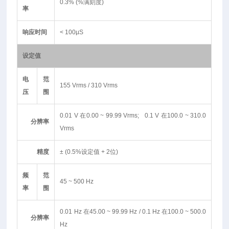
0.3% (%满刻度)
率
响应时间
< 100µS
设定值
电
范
155 Vrms / 310 Vrms
压
围
0.01 V 在0.00 ~ 99.99 Vrms; 0.1 V 在100.0 ~ 310.0
分辨率
Vrms
精度
± (0.5%设定值 + 2位)
频
范
45 ~ 500 Hz
率
围
0.01 Hz 在45.00 ~ 99.99 Hz / 0.1 Hz 在100.0 ~ 500.0
分辨率
Hz