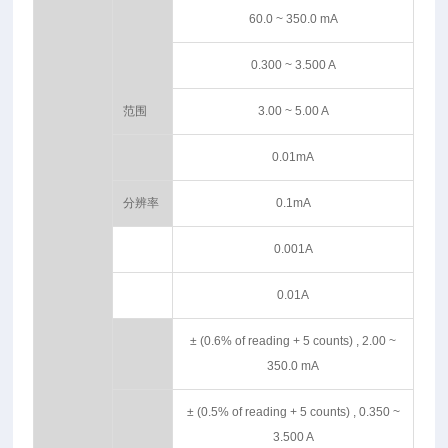
60.0 ~ 350.0 mA
0.300 ~ 3.500 A
范围
3.00 ~ 5.00 A
0.01mA
分辨率
0.1mA
0.001A
0.01A
± (0.6% of reading + 5 counts) , 2.00 ~
350.0 mA
± (0.5% of reading + 5 counts) , 0.350 ~
3.500 A