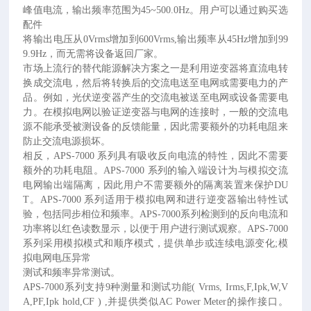
峰值电流，输出频率范围为45~500.0Hz。用户可以通过购买选
配件
将输出电压从
0Vrms增加到600Vrms,输出频率从45Hz增加到99
9.9Hz，而无需将设备返回厂家。
市场上流行的替代能源解决方案之一是利用逆变器将直流电转
换成交流电，然后将转换后的交流电送至电网或需要电力的产
品。例如，光伏逆变器产生的交流电被送至电网或设备需要电
力。在模拟电网以验证逆变器与电网的连接时，
一
般的交流电
源不能承受被测设备的反馈能量，因此需要额外的功耗电阻来
防止交流电源损坏。
相反，
APS-7000 系列具有吸收反向电流的特性，因此不需要
额外的功耗电阻。APS-7000 系列的输入端设计为与模拟交流
电网输出端隔离，因此用户不需要额外的隔离装置来保护DU
T。APS-7000 系列适用于模拟电网和进行逆变器输出特性试
验，包括同步相位和频率。APS-7000系列检测到的反向电流和
功率将以红色读数显示，以便于用户进行测试观察。APS-7000
系列采用模拟模式和顺序模式，提供单步或连续电源变化;模
拟电网电压异常
测试和频率异常测试。
APS-7000系列支持9种测量和测试功能( Vrms, Irms,F,Ipk,W,V
A,PF,Ipk hold,CF ) ,并提供类似AC Power Meter的操作接口。