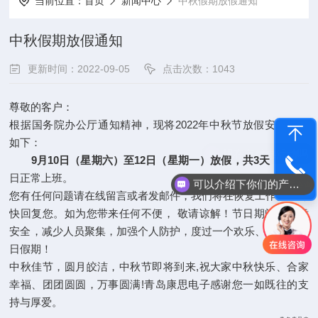
当前位置：
首页
新闻中心
中秋假期放假通知
中秋假期放假通知
更新时间：2022-09-05
点击次数：1043
尊敬的客户：
根据国务院办公厅通知精神，现将2022年中秋节放假安排通知
如下：
9月10日（星期六）至12日（星期一）放假，共3天
，9月13
日正常上班。
可以介绍下你们的产品么
电话咨询
您有任何问题请在线留言或者发邮件，我们将在恢复工作日内尽
快回复您。如为您带来任何不便， 敬请谅解！节日期间请注意
安全，减少人员聚集，加强个人防护，度过一个欢乐、祥和的节
日假期！
中秋佳节，圆月皎洁，中秋节即将到来,祝大家中秋快乐、合家
幸福、团团圆圆，万事圆满!青岛康思电子感谢您一如既往的支
持与厚爱。