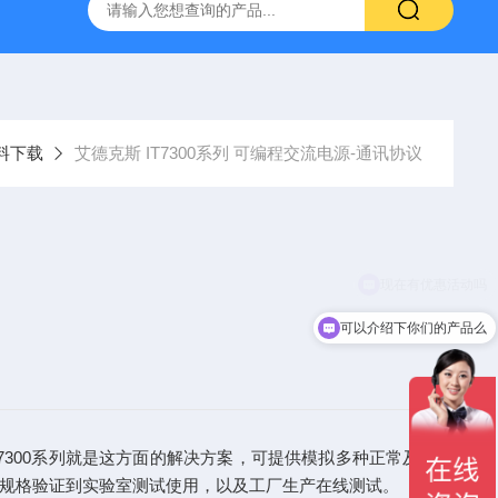
-7050E 交流电源
固纬 GSP-730 频谱分析仪
艾睿光电 C2
料下载
艾德克斯 IT7300系列 可编程交流电源-通讯协议
可以介绍下你们的产品么
7300系列就是这方面的解决方案，可提供模拟多种正常及异常
的规格验证到实验室测试使用，以及工厂生产在线测试。