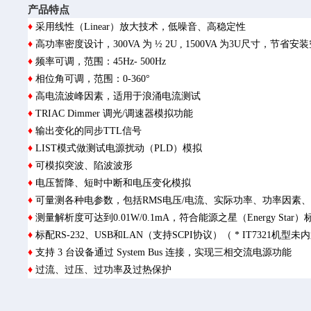
产品特点
♦
采用线性（Linear）放大技术，低噪音、高稳定性
♦
高功率密度设计，300VA 为 ½ 2U , 1500VA 为3U尺寸，节省安
♦
频率可调，范围：45Hz- 500Hz
♦
相位角可调，范围：0-360°
♦
高电流波峰因素，适用于浪涌电流测试
♦
TRIAC Dimmer 调光/调速器模拟功能
♦
输出变化的同步TTL信号
♦
LIST模式做测试电源扰动（PLD）模拟
♦
可模拟突波、陷波波形
♦
电压暂降、短时中断和电压变化模拟
♦
可量测各种电参数，包括RMS电压/电流、实际功率、功率因素
♦
测量解析度可达到0.01W/0.1mA，符合能源之星（Energy Star
♦
标配RS-232、USB和LAN（支持SCPI协议）（ * IT7321机型未
♦
支持 3 台设备通过 System Bus 连接，实现三相交流电源功能
♦
过流、过压、过功率及过热保护