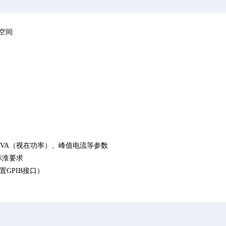
装空间
、VA（视在功率）、峰值电流等参数
）标淮要求
内置GPIB接口）