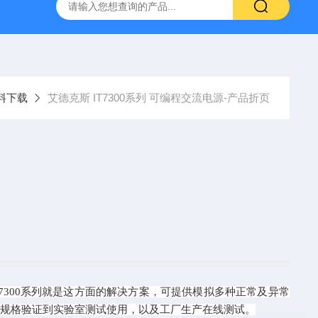
-7050E 交流电源
固纬 GSP-730 频谱分析仪
艾睿光电 C2
料下载
艾德克斯 IT7300系列 可编程交流电源-产品折页
7300系列就是这方面的解决方案，可提供模拟多种正常及异常
的规格验证到实验室测试使用，以及工厂生产在线测试。