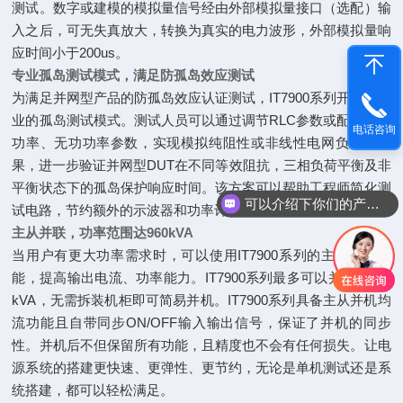
测试。数字或建模的模拟量信号经由外部模拟量接口（选配）输
入之后，可无失真放大，转换为真实的电力波形，外部模拟量响
应时间小于200us。
专业孤岛测试模式，满足防孤岛效应测试
为满足并网型产品的防孤岛效应认证测试，IT7900系列开发了专
业的孤岛测试模式。测试人员可以通过调节RLC参数或配置有功
电话咨询
功率、无功功率参数，实现模拟纯阻性或非线性电网负荷的效
果，进一步验证并网型DUT在不同等效阻抗，三相负荷平衡及非
平衡状态下的孤岛保护响应时间。该方案可以帮助工程师简化测
可以介绍下你们的产品么
试电路，节约额外的示波器和功率计等设备成本。
主从并联，功率范围达960kVA
当用户有更大功率需求时，可以使用IT7900系列的主从并联功
能，提高输出电流、功率能力。IT7900系列最多可以并联达960
kVA，无需拆装机柜即可简易并机。IT7900系列具备主从并机均
流功能且自带同步ON/OFF输入输出信号，保证了并机的同步
性。并机后不但保留所有功能，且精度也不会有任何损失。让电
源系统的搭建更快速、更弹性、更节约，无论是单机测试还是系
统搭建，都可以轻松满足。