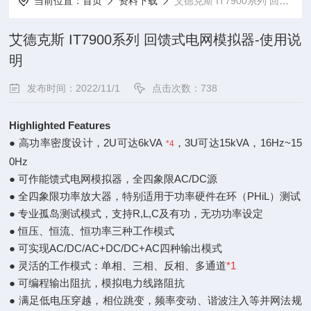
当前位置：
首页
资料下载
艾德克斯 IT7900系列 回馈式电网模拟器-使用说明
艾德克斯 IT7900系列 回馈式电网模拟器-使用说
明
发布时间：2022/11/1
点击次数：738
Highlighted Features
● 高功率密度设计，
2U可达6kVA
，3U可达15kVA，16Hz~15
*4
0Hz
● 可作能馈式电网模拟器，全四象限AC/DC源
● 全四象限功率放大器，特别适用于功率硬件在环（PHiL）测试
● 专业孤岛测试模式，支持R,L,C及有功，无功功率设定
● 恒压、恒流、恒功率三种工作模式
● 可实现AC/DC/AC+DC/DC+AC四种输出模式
● 灵活的工作模式：单相、三相、反相、多通道
*1
● 可编程输出阻抗，模拟电力线路阻抗
● 满足低电压穿越，相位跳变，频率变动、谐波注入等并网法规