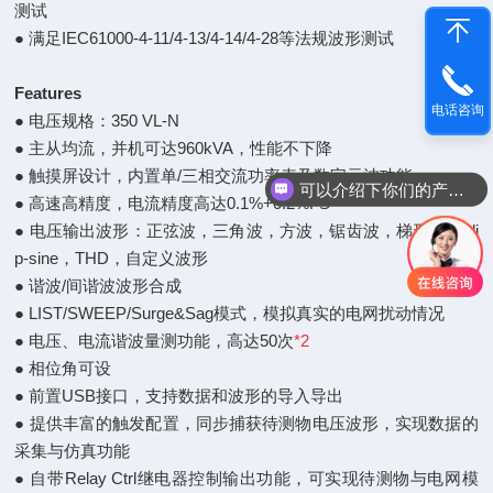
测试
● 满足IEC61000-4-11/4-13/4-14/4-28等法规波形测试
Features
电话咨询
● 电压规格：350 VL-N
● 主从均流，并机可达960kVA，性能不下降
● 触摸屏设计，内置单/三相交流功率表及数字示波功能
可以介绍下你们的产品么
● 高速高精度，电流精度高达0.1%+0.2%FS
● 电压输出波形：正弦波，三角波，方波，锯齿波，梯形波，cli
p-sine，THD，自定义波形
● 谐波/间谐波波形合成
● LIST/SWEEP/Surge&Sag模式，模拟真实的电网扰动情况
● 电压、电流谐波量测功能，高达50次
*2
● 相位角可设
● 前置USB接口，支持数据和波形的导入导出
● 提供丰富的触发配置，同步捕获待测物电压波形，实现数据的
采集与仿真功能
● 自带Relay Ctrl继电器控制输出功能，可实现待测物与电网模