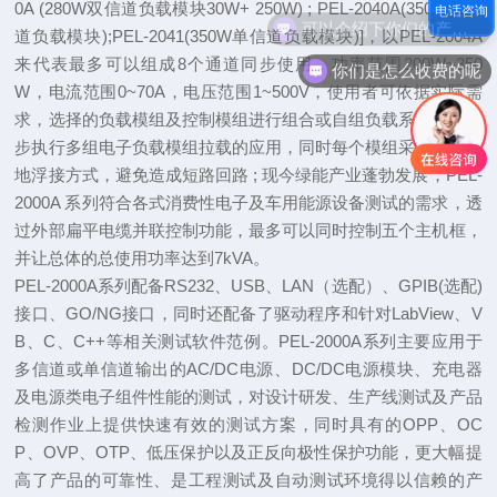
0A (280W双信道负载模块30W+ 250W) ; PEL-2040A(350W单信
电话咨询
可以介绍下你们的产品么
道负载模块);PEL-2041(350W单信道负载模块)]，以PEL-2004A
来代表最多可以组成8个通道同步使用，功率范围200W~350
你们是怎么收费的呢
W，电流范围0~70A，电压范围1~500V，使用者可依据实际需
求，选择的负载模组及控制模组进行组合或自组负载系统，可同
步执行多组电子负载模组拉载的应用，同时每个模组采用隔离与
地浮接方式，避免造成短路回路 ; 现今绿能产业蓬勃发展，PEL-
2000A 系列符合各式消费性电子及车用能源设备测试的需求，透
过外部扁平电缆并联控制功能，最多可以同时控制五个主机框，
并让总体的总使用功率达到7kVA。
PEL-2000A系列配备RS232、USB、LAN（选配）、GPIB(选配)
接口、GO/NG接口，同时还配备了驱动程序和针对LabView、V
B、C、C++等相关测试软件范例。PEL-2000A系列主要应用于
多信道或单信道输出的AC/DC电源、DC/DC电源模块、充电器
及电源类电子组件性能的测试，对设计研发、生产线测试及产品
检测作业上提供快速有效的测试方案，同时具有的OPP、OC
P、OVP、OTP、低压保护以及正反向极性保护功能，更大幅提
高了产品的可靠性、是工程测试及自动测试环境得以信赖的产