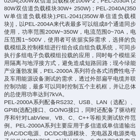
020A(200W双信道负载模块100W*2 ; PEL-2030A (2
80W双信道负载模块30W+ 250W) ; PEL-2040A(350
W单信道负载模块);PEL-2041(350W单信道负载模
块)]，以PEL-2004A来代表最多可以组成8个通道同步
使用，功率范围200W~350W，电流范围0~70A，电
压范围1~500V，使用者可依据实际需求，选择的负
载模组及控制模组进行组合或自组负载系统，可同步
执行多组电子负载模组拉载的应用，同时每个模组采
用隔离与地浮接方式，避免造成短路回路 ; 现今绿能
产业蓬勃发展，PEL-2000A 系列符合各式消费性电子
及车用能源设备测试的需求，透过外部扁平电缆并联
控制功能，最多可以同时控制五个主机框，并让总体
的总使用功率达到7kVA。
PEL-2000A系列配备RS232、USB、LAN（选配）、
GPIB(选配)接口、GO/NG接口，同时还配备了驱动程
序和针对LabView、VB、C、C++等相关测试软件范
例。PEL-2000A系列主要应用于多信道或单信道输出
的AC/DC电源、DC/DC电源模块、充电器及电源类电