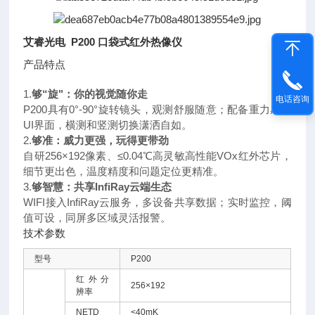
艾睿光电 P200 口袋式红外热像仪
产品特点
1.
够“旋"：你的视觉随你走
电话咨询
P200具有0°-90°旋转镜头，观测舒服随意；配备重力感应
UI界面，横测和竖测切换潇洒自如。
2.
够准：威力更强，玩得更带劲
自研256×192像素、≤0.04℃高灵敏高性能VOx红外芯片，
细节更出色，温度精度和问题定位更精准。
3.
够智慧：共享InfiRay云端生态
WIFI接入InfiRay云服务，多设备共享数据；实时监控，阈
值可设，同屏多区域灵活报警。
技术参数
型号
P200
红外分
256×192
辨率
NETD
<40mK