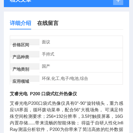
详细介绍
在线留言
面议
价格区间
手持式
产品种类
国产
产地类别
环保,化工,电子/电池,综合
应用领域
艾睿光电 P200 口袋式红外热像仪
艾睿光电P200口袋式热像仪具有0°-90°旋转镜头，重力感
应UI界面，循环拨动菜单，配合56°大视场角， 可满足特
殊空间检测要求；256×192分辨率，3.5吋触摸屏幕，16G
内置存储......带来流畅的智能体验； 得益于自研人性化Infi
Ray测温分析软件，P200为你带来了简洁高效的红外数据