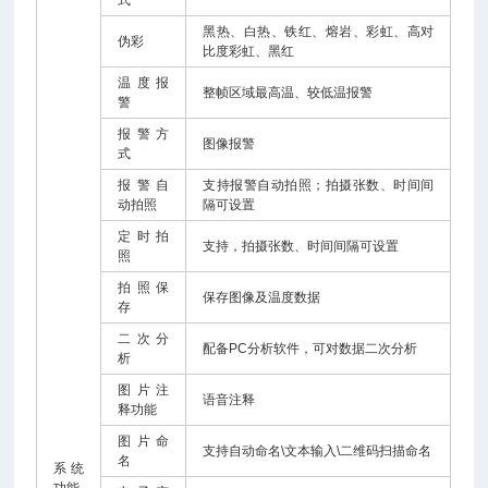
式
黑热、白热、铁红、熔岩、彩虹、高对
伪彩
比度彩虹、黑红
温度报
整帧区域最高温、较低温报警
警
报警方
图像报警
式
报警自
支持报警自动拍照；拍摄张数、时间间
动拍照
隔可设置
定时拍
支持，拍摄张数、时间间隔可设置
照
拍照保
保存图像及温度数据
存
二次分
配备PC分析软件，可对数据二次分析
析
图片注
语音注释
释功能
图片命
支持自动命名\文本输入\二维码扫描命名
名
系统