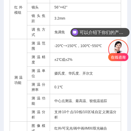
红外
镜头
56°×42°
模组
镜头焦
3.2mm
距
可以介绍下你们的产品么
调焦方
免调焦
式
你们是怎么收费的呢
测温范
-20℃~+150℃，100℃~550℃
围
测温精
±2℃或±2%
度
测温单
摄氏度、华氏度、开尔文
位
测温
功能
测温分
0.1℃
辨率
测温功
中心点测温、最高温、较低温追踪
能
测温分
支持10个点/10线/10区域自定义测温分
析
析
图像模
红外/可见光/画中画/iMIX/双光融合