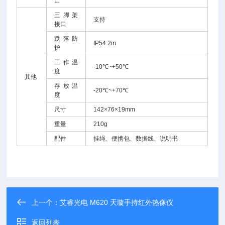
口
三脚架
支持
接口
跌落防
IP54 2m
护
工作温
-10℃~+50℃
度
其他
存放温
-20℃~+70℃
度
尺寸
142×76×19mm
重量
210g
配件
挂绳、便携包、数据线、说明书
上一个：
艾睿光电 M620 天璇手持红外热像仪
返回列表