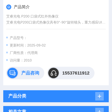
产品简介
艾睿光电 P200 口袋式红外热像仪
艾睿光电P200口袋式热像仪具有0°-90°旋转镜头，重力感应UI界
面，循环拨动菜单，配合56°大视场角， 可满足特殊空间检测要
求；256×192分辨率，3.5吋触摸屏幕，16G内置存储......带来流
产品型号：
畅的智能体验； 得益于自研人性化InfiRay测温分析软件，P200
更新时间：2025-09-02
为你带来了简洁高效的红外数据分析体验。
厂商性质：代理商
访问量：2010
产品咨询
15537611912
产品分类
相关文章