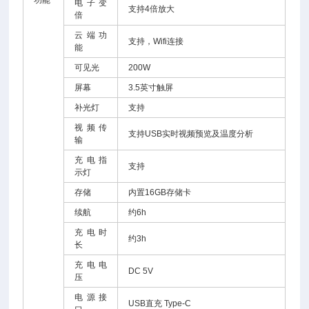
功能
电子变
支持4倍放大
倍
云端功
支持，Wifi连接
能
可见光
200W
屏幕
3.5英寸触屏
补光灯
支持
视频传
支持USB实时视频预览及温度分析
输
充电指
支持
示灯
存储
内置16GB存储卡
续航
约6h
充电时
约3h
长
充电电
DC 5V
压
电源接
USB直充 Type-C