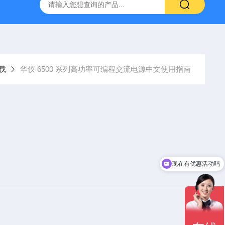
-7050E 交流电源
固纬 GSP-730 频谱分析仪
艾睿光电 C2
载
华仪 6500 系列高功率可编程交流电源中文使用指南
现在有优惠活动吗