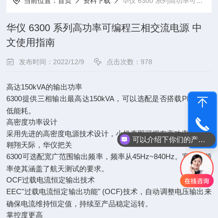
当前位置：
首页
资料下载
华仪 6300 系列高功率可编程三相交流电源 中文使用指南
华仪 6300 系列高功率可编程三相交流电源 中
文使用指南
发布时间：2022/12/9
点击次数：978
高达150kVA的输出功率
6300提供三相输出最高达150kVA，可以选配是否搭载PFC，降
低能耗。
高密度功率设计
采用先进的高密度电源技术设计，小机壳即可拥有高功率输出。
电话咨询
可以介绍下你们的产品么
翱翔天际，华仪把关
6300可选配宽广范围输出频率，频率从45Hz~840Hz。宽泛的频
率使其涵盖了航天测试的要求。
OCF过载电流恒定输出技术
EEC"过载电流恒定输出功能" (OCF)技术，自动调整电压输出来
确保电流维持恒定值，持续至产品稳定运转。
掌控度更高