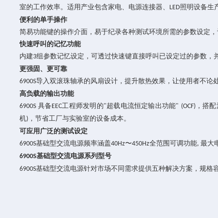
室的工作效率。适用产业包含家电、电源连接器、
照明设备生
LED
便利的
单
手操作
简易功能键的操作介面，易于纪录各种测试环境所需的参数设定，
快速呼叫的记忆功能
内建
组参数记忆设定，可透过快速键直接呼叫已设定过的参数，
3
更
强
固、更可靠
导入双滚珠轴承的风扇设计，提升散热效果，让使用者不论
6900S
高负载的输出功能
具备
工程师发明的"超载电流恒定输出功能"
，搭配
6900S
EEC
(OCF)
机
，节省工厂与实验室的设备成本。
)
可应用广泛的测试设定
基础型交流电源频率涵盖
〜
全范围可调功能
最大
6900S
40Hz
450Hz
,
基础型交流电源系列型号
6900S
基础型交流电源针对市场不同需求提供五种解决方案，规格
6900S