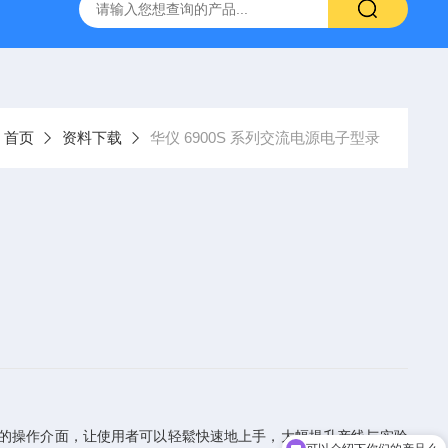
-7050E 交流电源
固纬 GSP-730 频谱分析仪
艾睿光电 C2
：
首页
资料下载
华仪 6900S 系列交流电源电子型录
的操作介面，让使用者可以轻鬆快速地上手，大幅提升产线与实验
可以介绍下你们的产品么