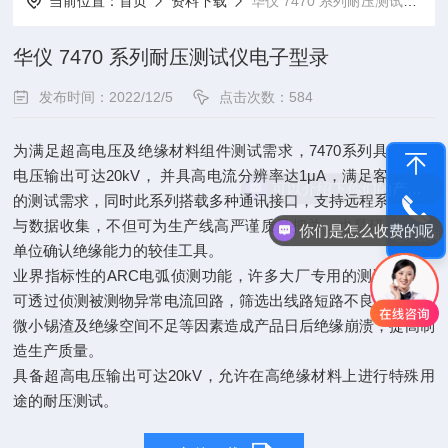
当前位置：
首页
资料下载
华仪 7470 系列耐压测试仪电子型录
华仪 7470 系列耐压测试仪电子型录
发布时间：2022/12/5
点击次数：584
为满足超高电压及绝缘材料组件测试需求，7470系列具备超高
电压输出可达20kV， 并具高电流分辨率达1μA，满足客户严苛
可以介绍下你们的产品么
的测试需求，同时此系列搭载多种通讯接口，支持远程系统控制
与数据收集，不但可为生产线高严谨质量把关，也是研发/认证
你们是怎么收费的呢
电话咨询
单位确认绝缘能力的较佳工具。
业界指标性的ARC电弧侦测功能，许多大厂专用的测试标准，
可透过侦测被测物异常电流回路，筛选出线路短路不良品，避免
微小锡渣及绝缘空间不足等因素造成产品日后绝缘崩溃，提高制
造生产质量。
具备超高电压输出可达20kV，允许在高绝缘材料上进行特殊用
途的耐压测试。