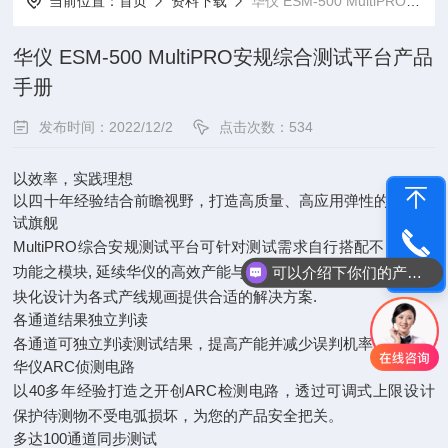
当前位置：
首页
资料下载
华仪 ESM-500 MultiPRO安规综合测试平台产品手册
华仪 ESM-500 MultiPRO安规综合测试平台产品
手册
发布时间：2022/12/2
点击次数：534
以效率，实践理想
以四十年经验结合前瞻视野，打造高质量、高应用弹性的安规测
试旗舰
MultiPRO综合安规测试平台可针对测试需求自行搭配不同容量,
功能之模块, 延续华仪的高效产能与高可靠性, 更以高适应性的模
电话咨询
可以介绍下你们的产品么
块化设计为各式产线规画提供合适的解决方案.
各通道结果独立判读
各通道可独立判读测试结果，提高产能并减少误判机率。
华仪ARC侦测电路
以40多年经验打造之开创ARC检测电路，透过可调式上限设计
保护待测物不受电弧损坏，为您的产品安全把关。
多达100通道同步测试