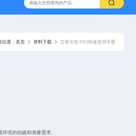
-7050E 交流电源
固纬 GSP-730 频谱分析仪
艾睿光电 C2
前位置：
首页
资料下载
艾睿光电 PX1快速使用手册
线环境的拍摄和测量需求。