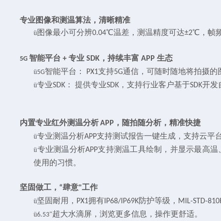
专业图像和测温算法，清晰精准
图像最小可分辨
℃
温差，测温精度可达
℃
，帧
ü
0.04
±2
智能平台
专业
，持续丰富
生态
+
SDK
APP
5G
智能平台：
支持
通信，可随时随地将拍摄的
ü
PX1
5G
5G
专业
： 提供专业
，支持行业客户基于
开发
ü
SDK
SDK
SDK
内置专业红外测温分析
，随拍随分析，精准快捷
APP
专业测温分析
支持测试报告一键生成，支持云平
ü
APP
专业测温分析
支持测温工具绘制，并显示最高温
ü
APP
使用的习惯。
坚固做工，
肆意
工作
“
"
坚固耐用，
拥有
防护等级，
ü
PX1
IP68/IP69K
MIL-STD-810
超大水滴屏，浏览更多信息，操作更舒适。
ü
6.53"