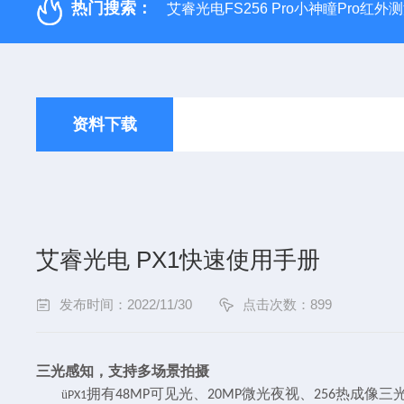
热门搜索：
艾睿光电FS256 Pro小神瞳Pro红
资料下载
艾睿光电 PX1快速使用手册
发布时间：2022/11/30
点击次数：899
三光感知，支持多场景拍摄
拥有
可见光、
微光夜视、
热成像三
ü
48MP
20MP
256
PX1