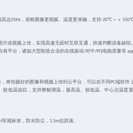
频高达
，巡检图像更细腻、温度更准确，支持
℃
～＋
25Hz
-20
550
图片或视频上传，实现高速无延时互联互通，快速判断设备缺陷
自有平台，诸如大型制造企业的在线振动
对中
电能质量等
/
/PQ
ap
台，将拍摄好的图像和视频上传到云平台，可以在不同
端软件
PC
、较低温追踪，支持整帧测温，最高温、较低温、中心点温度显
军规标准，防水防尘，
抗跌落。
H
1.5m