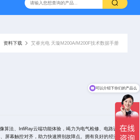
-7050E 交流电源
固纬 GSP-730 频谱分析仪
艾睿光电 C2
资料下载
艾睿光电 天璇M200A/M200F技术数据手册
可以介绍下你们的产品么
你们是怎么收费的呢
清图像算法、InfiRay云端功能体验，竭力为电气检修、电路设计领
免调焦、屏幕触控对齐，助力快速辨别故障点。拥有良好的经济性，