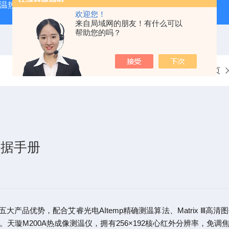
外测温热像仪
固纬 AFG-2225 双通道任意波信号发生器
APS
欢迎您！
来自局域网的朋友！有什么可以
帮助您的吗？
当前位置：
首页
数据手册
五大产品优势，配合艾睿光电AItemp精确测温算法、Matrix Ⅲ高
。
天璇M200A热成像测温仪，拥有256×192核心红外分辨率，