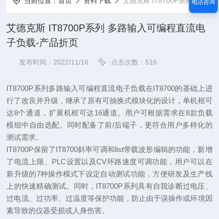
当前位置：
首页
资料下载
艾德克斯 IT8700P系列 多路输入可编程直流电子负载-产品折页
电话咨询
艾德克斯 IT8700P系列 多路输入可编程直流电
子负载-产品折页
发布时间：2022/11/16
点击次数：516
IT8700P系列多路输入可编程直流电子负载在IT8700的基础上进
行了改良并升级，继承了原有可抽换式模块化的设计，单
机框可
达8个通道，扩展机框可达16通道。用户可根据需求在8款负载
模组中自由选配。同时配备了前/后端子，更符合用户
多样化的
测试需求。
IT8700P保留了IT8700斜率可调和list带载波形编辑的功能，新增
了电流上限、PLC设置以及CV环路速度可调功能，用户可
以在
新升级的7种操作模式下设定自动测试功能，方便研发及生产线
上的快速精确测试。同时，IT8700P系列具有自我诊断
过电压、
过电流、过功率、过温度等保护功能，防止由于误操作或环境因
素导致的仪器受损或人身伤害。