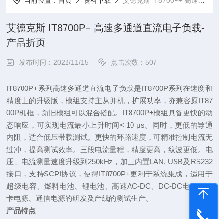
当前位置：
首页
资料下载
艾德克斯 IT8700P+ 高速多通道直流电子负载-产品折页
艾德克斯 IT8700P+ 高速多通道直流电子负载-
产品折页
发布时间：2022/11/15
点击次数：507
IT8700P+
系列
高速多通道直流电子负载是
IT8700P
系列在速度和
精度上的升级版，模组支持主从并机，扩展功率，亦兼容原
IT87
00P
机框，新旧模组可以混合搭配。
IT8700P+
模组具备更快的动
态响应，可实现电流最小上升时间
< 10 μs
。同时，更低的导通
内阻，适合低压带载测试。更快的环路速度，可精准控制电流无
过冲，提高测试效率。三段电流量程，精度更高，纹波更低。电
压、电流测量速度升级到
250kHz
，加上内置
LAN, USB
及
RS232
接口，支持
SCPI
协议，使得
IT8700P+
更利于系统集成，适用于
超级电容、燃料电池、锂电池、高速
AC-DC
、
DC-DC
电源如显
卡电源、通信电源的研发及产线的测试生产。
产品特点