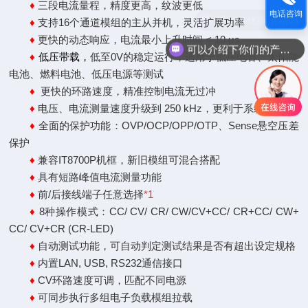
♦
三段电流量程，精度更高，纹波更低
电话咨询
现在有优惠活动吗
♦
支持
16
个通道模组的
主从并机
，灵活扩展功率
♦
更快的动态响应，电流最小上升时间
< 10 μs
可以介绍下你们的产品么
♦
低压带载，
低至0V的稳定运行，适用于低压电容、太阳能
电池、燃料电池、低压电源等测试
♦
更快的环路速度，精准控制电流无过冲
♦
电压、电流测量速度升级到
250 kHz
，更利于系统集成
♦
全面的保护功能：
OVP/OCP/OPP/OTP
、
Sense
悬空压差
保护
♦
兼容
IT8700P
机框，新旧模组可混合搭配
♦
具有短路峰值电流测量功能
♦
前
/
后接线端子任意选择
*1
♦
8种操作模式：
CC/ CV/ CR/ CW/CV+CC/ CR+CC/ CW+
CC/ CV+CR (CR-LED)
♦
自动测试功能，可自动判定测试结果是否有超出设定规格
♦
内置
LAN, USB, RS232
通信接口
♦
CV环路速度可调，匹配不同电源
♦
可同步执行多组电子负载模组拉载