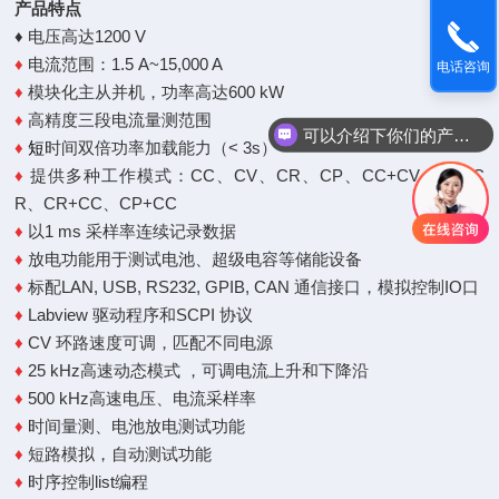
产品特点
♦
电压高达1200 V
♦
电流范围：1.5 A~15,000 A
电话咨询
♦
模块化主从并机，功率高达600 kW
♦
高精度三段电流量测范围
可以介绍下你们的产品么
♦
短
时间双倍功率加载能力（< 3s）
♦
提供多种工作模式：CC、CV、CR、CP、CC+CV、CV+C
R、CR+CC、CP+CC
♦
以1 ms 采样率连续记录数据
♦
放电功能用于测试电池、超级电容等储能设备
♦
标配LAN, USB, RS232, GPIB, CAN 通信接口，模拟控制IO口
♦
Labview 驱动程序和SCPI 协议
♦
CV 环路速度可调，匹配不同电源
♦
25 kHz高速动态模式 ，可调电流上升和下降沿
♦
500 kHz高速电压、电流采样率
♦
时间量测、电池放电测试功能
♦
短路模拟，自动测试功能
♦
时序控制list编程