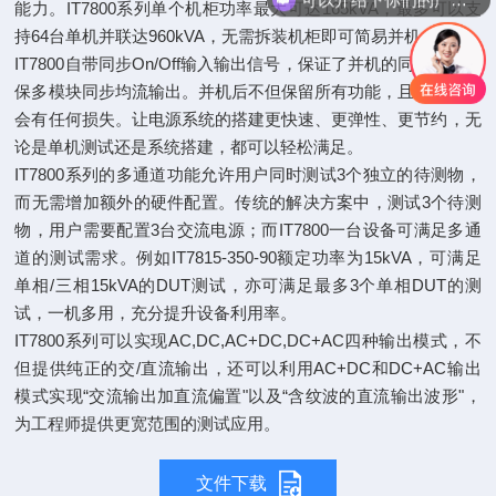
能力。IT7800系列单个机柜功率最大可达165kVA，最多可以支
持64台单机并联达960kVA，无需拆装机柜即可简易并机。
IT7800自带同步On/Off输入输出信号，保证了并机的同步性，确
保多模块同步均流输出。并机后不但保留所有功能，且精度也不
会有任何损失。让电源系统的搭建更快速、更弹性、更节约，无
论是单机测试还是系统搭建，都可以轻松满足。
IT7800系列的多通道功能允许用户同时测试3个独立的待测物，
而无需增加额外的硬件配置。传统的解决方案中，测试3个待测
物，用户需要配置3台交流电源；而IT7800一台设备可满足多通
道的测试需求。例如IT7815-350-90额定功率为15kVA，可满足
单相/三相15kVA的DUT测试，亦可满足最多3个单相DUT的测
试，一机多用，充分提升设备利用率。
IT7800系列可以实现AC,DC,AC+DC,DC+AC四种输出模式，不
但提供纯正的交/直流输出，还可以利用AC+DC和DC+AC输出
模式实现“交流输出加直流偏置"以及“含纹波的直流输出波形"，
为工程师提供更宽范围的测试应用。
文件下载