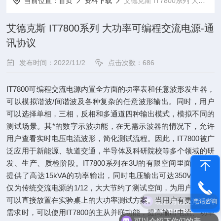
当前位置：
首页
资料下载
艾德克斯 IT7800系列 大功率可编程交流电源-通讯协议
艾德克斯 IT7800系列 大功率可编程交流电源-通
讯协议
发布时间：2022/11/2
点击次数：686
IT7800可编程交流电源内置全方面的功率表和任意波形发生器，
可以模拟谐波/间谐波及各种复杂的任意波形输出。同时，用户
可以选择单相，三相，反相和多通道四种输出模式，模拟不同的
测试场景。其*的数字示波功能，在无需示波器的情况下，允许
用户查看实时电压电流波形，简化测试流程。因此，IT7800被广
泛应用于新能源、轨道交通，半导体及科研院校等多个领域的研
发、生产、质检阶段。IT7800系列在3U的有限空间里面，不但
提供了高达15kVA的功率输出，同时电压输出可达350V，体积
仅为传统交流电源的1/12，大大节约了测试空间，为用户提供了
现在有优惠活动吗
可以直接放置在实验桌上的大功率测试方案。当用户有更大功率
电话咨询
需求时，可以使用IT7800的主从并联功能，提高输出电流、功率
可以介绍下你们的产品么