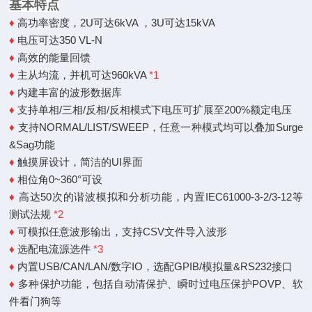
基本特点
♦
高功率密度，2U可达6kVA ，3U可达15kVA
♦
电压可达350 VL-N
♦
高效的能量回馈
♦
主从均流，并机可达960kVA
*1
♦
内建丰富的波形数据库
♦
支持单相/三相/反相/反相模式下电压可扩展至200%额定电压
♦
支持NORMAL/LIST/SWEEP，任意一种模式均可以叠加Surge
&Sag功能
♦
触摸屏设计，简洁的UI界面
♦
相位角0~360°可设
♦
高达50次的谐波模拟和分析功能，内置IEC61000-3-2/3-12等
测试法规
*2
♦
可模拟任意波形输出，支持CSV文件导入波形
♦
选配电流源选件
*3
♦
内置USB/CAN/LAN/数字IO，选配GPIB/模拟量&RS232接口
♦
多种保护功能，包括自动清保护、瞬时过电压保护POVP、软
件看门狗等