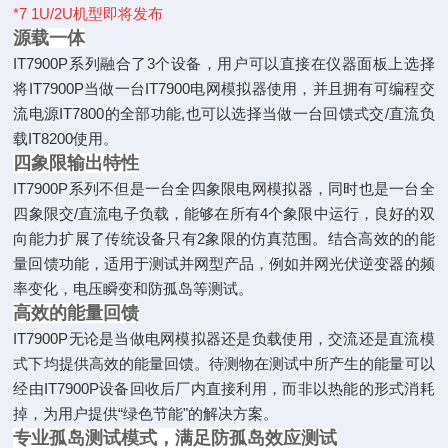
*7 1U/2U机型即将发布
源载一体
IT7900P系列融合了3个设备，用户
可以直接在仪器面板上选择
将
IT7900P当做一台IT7900电网模拟
器使用，并且拥有可编程交
流电源
IT7800的全部功能,也可以选择当做
一台回馈式交/直流负
载IT8200使用。
四象限输出特性
IT7900P系列不但是一台全四象限电网模拟器，同时也是一台全
四象限交/直流
电子负载，能够在所有4个象限中运行，良好的双
向能力扩展了传统设备只有2象
限的仿真范围。结合高效的的能
量回馈功能，适用于测试并网型产品，例如并网
光伏逆变器的频
率变化，电压瞬变和防孤岛等测试。
高效的能量回馈
IT7900P无论是当做电网模拟器还是负
载使用，交流还是直流模
式下均提供高
效的能量回馈。待测物在测试中所产生
的能量可以
经由IT7900P设备回收后厂
内直接利用，而非以热能的形式消耗
掉，
为用户提供“绿色节能"的解决方案。
专业孤岛测试模式，满足防孤岛效应测试