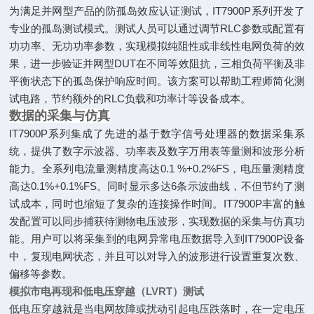
为满足并网型产品的防孤岛效应认证测试，IT7900P系列开发了
专业的孤岛测试模式。测试人员可以通过调节RLC参数或配置有
功功率、无功功率参数，实现模拟纯阻性或非线性电网负荷的效
果，进一步验证并网型DUT在不同等效阻抗，三相负荷平衡及非
平衡状态下的孤岛保护响应时间。该方案可以帮助工程师简化测
试电路，节约额外的RLC负载和功率计等设备成本。
数据的采集与仿真
IT7900P系列集成了先进的基于数字信号处理器的数据采集系
统，提供了数字示波器、功率表及数字万用表等量测和波形分析
能力。全系列电流量测精度高达0.1 %+0.2%FS，电压量测精度
高达0.1%+0.1%FS。同时显示多达6条示波曲线，不但节约了测
试成本，同时也缩短了复杂的连接操作时间。IT7900P丰富的触
发配置可以同步捕获待测物电压波形，实现数据的采集与仿真功
能。用户可以将采集到的电网异常电压数据导入到IT7900P设备
中，复现电网状态，并且可以对导入的波形进行设置重复次数、
偏移等参数。
模拟市电再现和低电压穿越（LVRT）测试
低电压穿越就是当电网故障或扰动引起电压跌落时，在一定电压