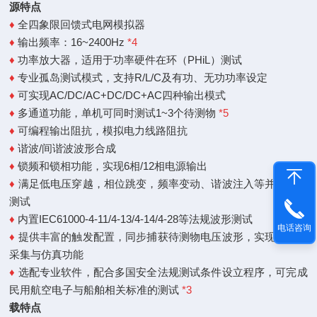
源特点
♦
全四象限回馈式电网模拟器
♦
输出频率：16~2400Hz
*4
♦
功率放大器，适用于功率硬件在环（PHiL）测试
♦
专业孤岛测试模式，支持R/L/C及有功、无功功率设定
♦
可实现AC/DC/AC+DC/DC+AC四种输出模式
♦
多通道功能，单机可同时测试1~3个待测物
*5
♦
可编程输出阻抗，模拟电力线路阻抗
♦
谐波/间谐波波形合成
♦
锁频和锁相功能，实现6相/12相电源输出
♦
满足低电压穿越，相位跳变，频率变动、谐波注入等并网法规
测试
♦
内置IEC61000-4-11/4-13/4-14/4-28等法规波形测试
电话咨询
♦
提供丰富的触发配置，同步捕获待测物电压波形，实现数据的
采集与仿真功能
♦
选配专业软件，配合多国安全法规测试条件设立程序，可完成
民用航空电子与船舶相关标准的测试
*3
载特点