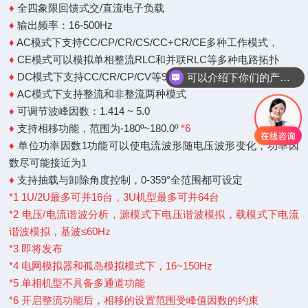
♦
全四象限回馈式交/直流电子负载
♦
输出频率：16-500Hz
♦
AC模式下支持CC/CP/CR/CS/CC+CR/CE多种工作模式，
♦
CE模式可以模拟单相整流RLC和并联RLC等多种电路拓扑
♦
DC模式下支持CC/CR/CP/CV等9种工作模式
可以介绍下你们的产品么
♦
AC模式下支持整流和非整流两种模式
♦
可调节波峰因数：1.414 ~ 5.0
♦
支持相移功能，范围为-180º~180.0º
*6
♦
单位功率因数1功能可以使电流波形随电压波形变化，功率因
数尽可能接近为1
♦
支持抽载与卸除角度控制，0-359°全范围都可设定
*1 1U/2U最多可并16台，3U机型最多可并64台
*2 电压/电流谐波分析，源模式下电压谐波模拟，载模式下电流
谐波模拟，基波≤60Hz
*3 即将发布
*4 电网模拟器和孤岛模拟模式下，16~150Hz
*5 单相机型不具备多通道功能
*6 开启整流功能后，相移的设置范围受峰值因数的约束