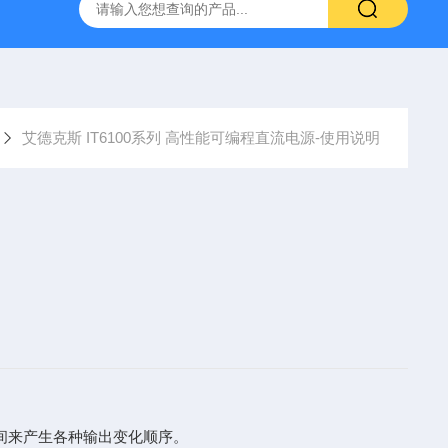
-7050E 交流电源
固纬 GSP-730 频谱分析仪
艾睿光电 C2
艾德克斯 IT6100系列 高性能可编程直流电源-使用说明
时间来产生各种输出变化顺序。