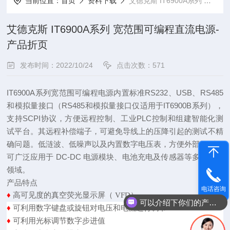
当前位置：
首页
资料下载
艾德克斯 IT6900A系列 宽范围可编程直流电源-产品折页
艾德克斯 IT6900A系列 宽范围可编程直流电源-
产品折页
发布时间：2022/10/24
点击次数：571
IT6900A系列宽范围可编程电源内置标准
RS232
、
USB
、
RS485
和模拟量接口（RS485和模拟量接口仅适用于IT6900B系列），
支持
SCPI
协议，方便远程控制、工业
PLC
控制和组建智能化测
试平台。其远程补偿端子，可避免导线上的压降引起的测试不精
确问题。低涟波、低噪声以及内置数字电压表，方便外部量测。
可广泛应用于
DC-DC
电源模块、电池充电及传感器等多种测试
领域。
产品特点
电话咨询
♦
高可见度的真空荧光显示屏（ VFD）
可以介绍下你们的产品么
♦
可利用数字键盘或旋钮对电压和电流进行调节
♦
可利用光标调节数字步进值