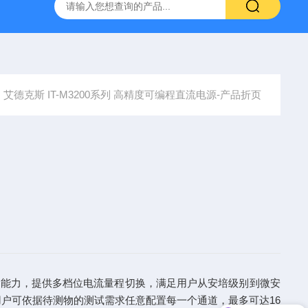
-7050E 交流电源
固纬 GSP-730 频谱分析仪
艾睿光电 C2
艾德克斯 IT-M3200系列 高精度可编程直流电源-产品折页
载响应能力，提供多档位电流量程切换，满足用户从安培级别到微安
用户可依据待测物的测试需求任意配置每一个通道，最多可达16