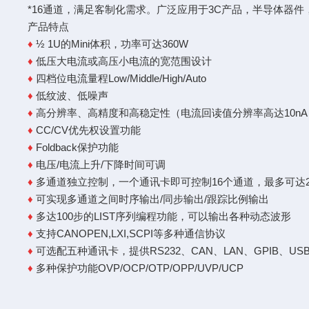
*16通道，满足客制化需求。广泛应用于3C产品，半导体器
产品特点
♦
½ 1U的Mini体积，功率可达360W
♦
低压大电流或高压小电流的宽范围设计
♦
四档位电流量程Low/Middle/High/Auto
♦
低纹波、低噪声
♦
高分辨率、高精度和高稳定性（电流回读值分辨率高达10nA
♦
CC/CV优先权设置功能
♦
Foldback保护功能
♦
电压/电流上升/下降时间可调
♦
多通道独立控制，一个通讯卡即可控制16个通道，最多可达2
♦
可实现多通道之间时序输出/同步输出/跟踪比例输出
♦
多达100步的LIST序列编程功能，可以输出各种动态波形
♦
支持CANOPEN,LXI,SCPI等多种通信协议
♦
可选配五种通讯卡，提供RS232、CAN、LAN、GPIB、US
♦
多种保护功能OVP/OCP/OTP/OPP/UVP/UCP