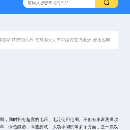
-7050E 交流电源
固纬 GSP-730 频谱分析仪
艾睿光电 C2
德克斯 IT6500系列 宽范围大功率可编程直流电源-使用说明
的输出范围，同时拥有超宽的电压、电流使用范围。不但有丰富测量功
包括汽车、绿色能源、高速测试、大功率测试等多个方面，是一款功