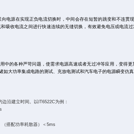
源在实现正负电流切换时，中间会存在短暂的跳变和不连贯现象。IT
流和吸收电流之间进行快速连续的无缝切换，有效避免电压或电流过
测试应用中的各种严苛问题，使需求电源高速或者无过冲等应用，变得
诸如大功率集成电路的测试、充放电测试和汽车电子的电源瞬变仿真
边沿建立时间。以IT6522C为例：
s
，（搭配功率耗散器）＜5ms