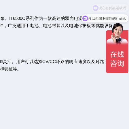
可以介绍下你们的产品么
6500C系列作为一款高速的双向电源具有Loop-Mode功
冲，广泛适用于电池、电池封装以及电池保护板等储能设备测
更加灵活。用户可以选择CV/CC环路的响应速度以及环路工作模
和表征等。