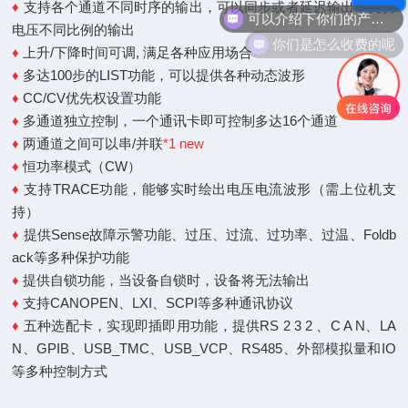
可以介绍下你们的产品么
♦
支持各个通道不同时序的输出，可以同步或者延迟输出，支持
电压不同比例的输出
你们是怎么收费的呢
♦
上升/下降时间可调, 满足各种应用场合
♦
多达100步的LIST功能，可以提供各种动态波形
♦
CC/CV优先权设置功能
♦
多通道独立控制，一个通讯卡即可控制多达16个通道
♦
两通道之间可以串/并联
*1
new
♦
恒功率模式（CW）
♦
支持TRACE功能，能够实时绘出电压电流波形（需上位机支
持）
♦
提供Sense故障示警功能、过压、过流、过功率、过温、Foldb
ack等多种保护功能
♦
提供自锁功能，当设备自锁时，设备将无法输出
♦
支持CANOPEN、LXI、SCPI等多种通讯协议
♦
五种选配卡，实现即插即用功能，提供RS 2 3 2 、C A N、LA
N、GPIB、USB_TMC、USB_VCP、RS485、外部模拟量和IO
等多种控制方式