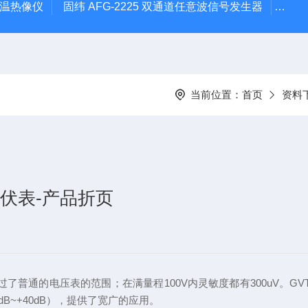
外测温热像仪
固纬 AFG-2225 双通道任意波信号发生器
APS
当前位置：
首页
资料
交流毫伏表-产品折页
过了普通的电压表的范围；在满量程100V内灵敏度都有300uV。GV
dB~+40dB），提供了宽广的应用。