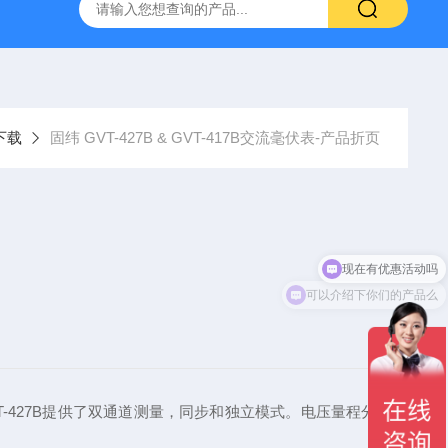
-7050E 交流电源
固纬 GSP-730 频谱分析仪
艾睿光电 C2
下载
固纬 GVT-427B & GVT-417B交流毫伏表-产品折页
现在有优惠活动吗
可以介绍下你们的产品么
T-427B提供了双通道测量，同步和独立模式。电压量程分为12