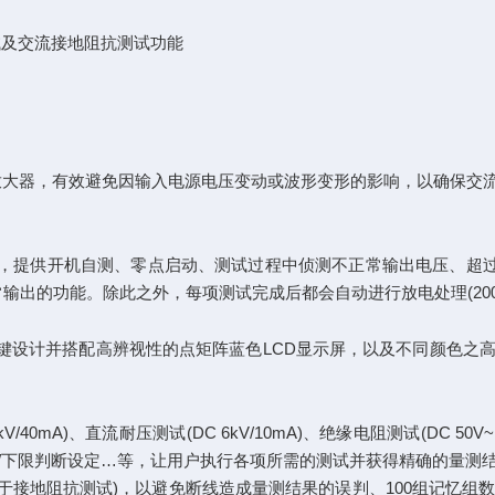
测试及交流接地阻抗测试功能
M放大器，有效避免因输入电源电压变动或波形变形的影响，以确保交
方式，提供开机自测、零点启动、测试过程中侦测不正常输出电压、超过设
试器正常输出的功能。除此之外，每项测试完成后都会自动进行放电处理(
的按键设计并搭配高辨视性的点矩阵蓝色LCD显示屏，以及不同颜色之
)、直流耐压测试(DC 6kV/10mA)、绝缘电阻测试(DC 50V~1000V
/下限判断设定…等，让用户执行各项所需的测试并获得精确的量测
适用于接地阻抗测试)，以避免断线造成量测结果的误判、100组记