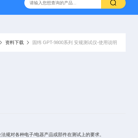
-7050E 交流电源
固纬 GSP-730 频谱分析仪
艾睿光电 C2
资料下载
固纬 GPT-9800系列 安规测试仪-使用说明
等安全法规对各种电子/电器产品或部件在测试上的要求。