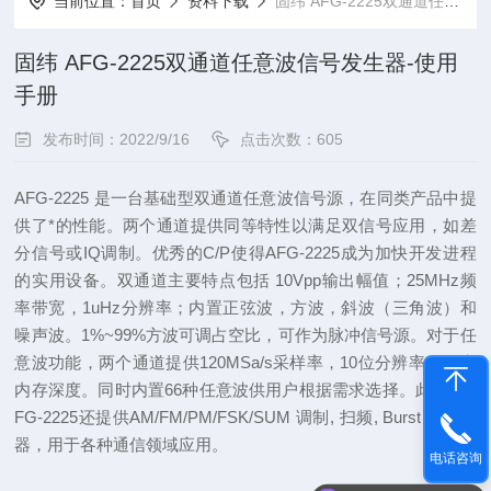
当前位置：
首页
资料下载
固纬 AFG-2225双通道任意波信号发生器-使用手册
固纬 AFG-2225双通道任意波信号发生器-使用
手册
发布时间：2022/9/16
点击次数：605
AFG-2225 是一台基础型双通道任意波信号源，在同类产品中提
供了*的性能。两个通道提供同等特性以满足双信号应用，如差
分信号或IQ调制。优秀的C/P使得AFG-2225成为加快开发进程
的实用设备。双通道主要特点包括 10Vpp输出幅值；25MHz频
率带宽，1uHz分辨率；内置正弦波，方波，斜波（三角波）和
噪声波。1%~99%方波可调占空比，可作为脉冲信号源。对于任
意波功能，两个通道提供120MSa/s采样率，10位分辨率，4k点
内存深度。同时内置66种任意波供用户根据需求选择。此外，A
FG-2225还提供AM/FM/PM/FSK/SUM 调制, 扫频, Burst 和计频
器，用于各种通信领域应用。
电话咨询