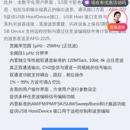
此外，全数字化用户界面，3.5英寸彩色LCD可显示所有操作信
现在有优惠活动吗
息，包括当前输出端真正的输出波形。通讯接口方面，AFG-222
5提供USB Host/Device接口。USB Host 接口支持与固纬GDS
系列示波器连接，直接波形重建、闪存设备上保存/调取数据；U
SB Device 支持远程控制与通过任意波编辑软件将计算机上编辑
的波形发送至AFG-2225。
宽频率范围 1μHz - 25MHz (正弦波)
全频段1 μHz 分辨率
内置独立等性能双通道标准的 120MSa/s, 10bit, 4k 点任意波
真正双通道输出, CH2提供与通道一同规格的信号输出
双通道功能支持耦合，跟踪，相位操作
1% ~ 99% 方波可调占空比
友善的用户操作界面，方便用户进行参数设定
提供多种任意波编辑信号编辑功能
内置标准的AM/FM/PM/FSK/SUM/Sweep/Burst和计频器功能
提供USB Host/Device 接口用于远程控制和波形编辑