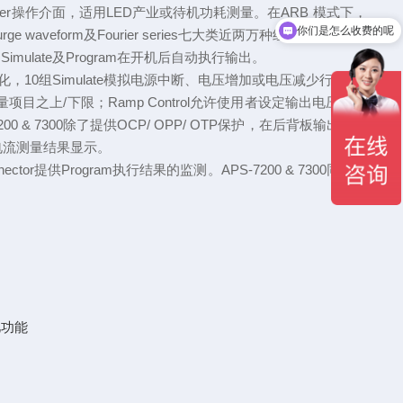
wer Meter操作介面，适用LED产业或待机功耗测量。在ARB 模式下，
你们是怎么收费的呢
eform、Surge waveform及Fourier series七大类近两万种组合波形，能满
imulate及Program在开机后自动执行输出。
，10组Simulate模拟电源中断、电压增加或电压减少行为；1
项目之上/下限；Ramp Control允许使用者设定输出电压上升
0 & 7300除了提供OCP/ OPP/ OTP保护，在后背板输出端侦
电流测量结果显示。
onnector提供Program执行结果的监测。APS-7200 & 7300同时也
记忆功能