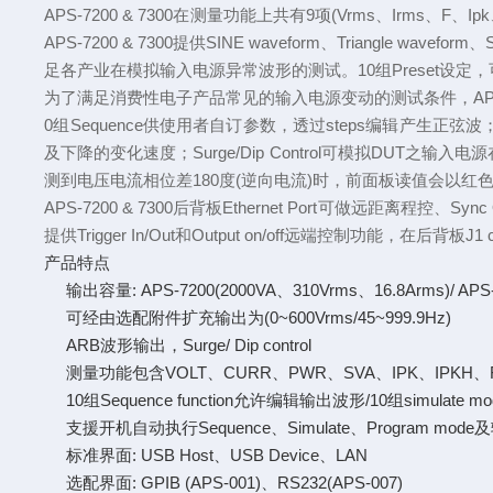
APS-7200 & 7300在测量功能上共有9项(Vrms、Irms、F
APS-7200 & 7300提供SINE waveform、Triangle waveform
足各产业在模拟输入电源异常波形的测试。10组Preset设定，可供使用
为了满足消费性电子产品常见的输入电源变动的测试条件，APS-7
0组Sequence供使用者自订参数，透过steps编辑产生正弦
及下降的变化速度；Surge/Dip Control可模拟DUT之输入
测到电压电流相位差180度(逆向电流)时，前面板读值会以
APS-7200 & 7300后背板Ethernet Port可做远距离程控、Syn
提供Trigger In/Out和Output on/off远端控制功能，在后背板J
产品特点
输出容量: APS-7200(2000VA、310Vrms、16.8Arms)/ APS-
可经由选配附件扩充输出为(0~600Vrms/45~999.9Hz)
ARB波形输出，Surge/ Dip control
测量功能包含VOLT、CURR、PWR、SVA、IPK、IPKH、
10组Sequence function允许编辑输出波形/10组simul
支援开机自动执行Sequence、Simulate、Program mod
标准界面: USB Host、USB Device、LAN
选配界面: GPIB (APS-001)、RS232(APS-007)