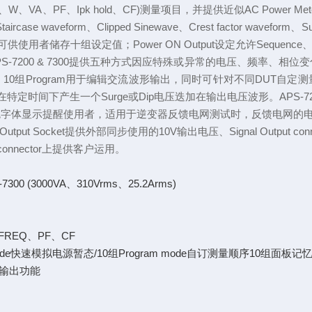
、Ipk、W、VA、PF、Ipk hold、CF)测量项目，并提供近似AC Po
、Staircase waveform、Clipped Sinewave、Crest factor wav
者储存十组设定值；Power ON Output设定允许Sequence、S
200 & 7300提供五种方式因应特殊或异常的电压、频率、相位变化
波；10组Program用于编辑交流波形输出，同时可针对不同DUT自定测量
电源在特定时间下产生一个Surge或Dip电压迭加在输出电压波形。APS-720
红色字体显示提醒使用者，适用于逆变器反馈电网测试时，反馈电网的
c Output Socket提供外部同步使用的10V输出电压、Signal Output c
1 connector上提供客户运用。
7300 (3000VA、310Vrms、25.2Arms)
FREQ、PF、CF
ate mode快速模拟电源暂态/10组Program mode自订测量顺序10组面板
e及输出功能