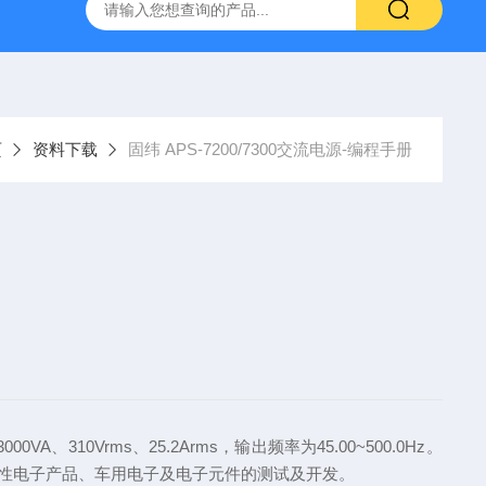
-7050E 交流电源
固纬 GSP-730 频谱分析仪
艾睿光电 C2
页
资料下载
固纬 APS-7200/7300交流电源-编程手册
0VA、310Vrms、25.2Arms，输出频率为45.00~500.0Hz。
、消费性电子产品、车用电子及电子元件的测试及开发。