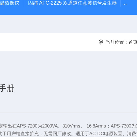
外测温热像仪
固纬 AFG-2225 双通道任意波信号发生器
APS
当前位置：
首
程手册
S-7200为2000VA、310Vrms、 16.8Arms；APS-7300为300
透过选配方式于用户端直接扩充，无需回厂修改。适用于AC-DC电源装置