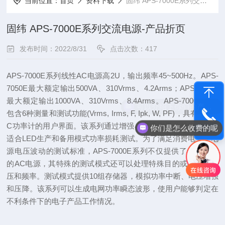
当前位置：
首页
资料下载
固纬 APS-7000E系列交流电源-产品折页
固纬 APS-7000E系列交流电源-产品折页
发布时间：2022/8/31
点击次数：417
APS-7000E系列线性AC电源高2U，输出频率45~500Hz。APS-
7050E最大额定输出500VA、310Vrms、4.2Arms；APS-7100E
最大额定输出1000VA、310Vrms、8.4Arms。APS-7000E系列
可以介绍下你们的产品么
包含6种测量和测试功能(Vrms, Irms, F, Ipk, W, PF)，具有类似A
C功率计的用户界面。该系列通过增强小电流测量分辨率，尤其
你们是怎么收费的呢
电话咨询
适合LED生产和备用模式功率损耗测试。为了满足消费电子中电
源电压波动的测试标准，APS-7000E系列不仅提供了一个稳定
的AC电源，其特殊的测试模式还可以处理特殊目的或异常的电
压和频率。测试模式提供10组存储器，模拟功率中断、电压增强
和压降。该系列可以生成电网功率瞬态波形，使用户能够判定在
不利条件下的电子产品工作情况。