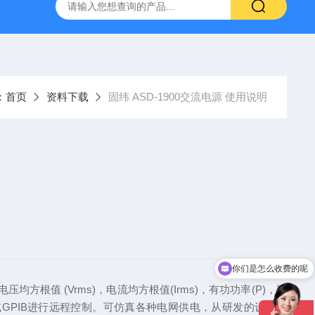
-7050E 交流电源
固纬 GSP-730 频谱分析仪
艾睿光电 C2
：
首页
资料下载
固纬 ASD-1900交流电源 使用说明
你们是怎么收费的呢
根值 (Vrms)，电流均方根值(Irms)，有功功率(P)，视
232或GPIB进行远程控制。可仿真各种电网供电，从研发的设计验