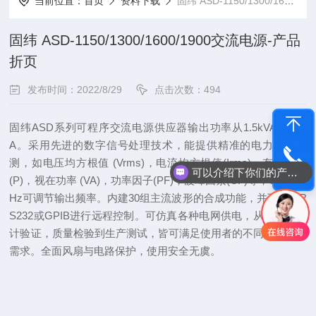
当前位置：
首页
资料下载
固纬 ASD-1150/1300/1600/1900交流电源-产品折页
固纬 ASD-1150/1300/1600/1900交流电源-产品
折页
发布时间：2022/8/29
点击次数：494
固纬ASD系列可程序交流电源供应器输出功率从1.5kVA到9kV
现在有优惠活动吗
A。采用先进的数字信号处理技术，能提供精准的电力参数量
测，如电压均方根值 (Vrms)，电流均方根值(Irms)，有功功率
可以介绍下你们的产品么
电话咨询
(P)，视在功率 (VA)，功率因子(PF)，波峰因素(CF)等，30-1000
Hz可调节输出频率。内建30组主流波形的合成功能，并可通过R
S232或GPIB进行远程控制。可仿真各种电网供电，从研发的设
计验证，质量检验到生产测试，皆可满足使用者的不同环境测试
需求。全面风扇与电路保护，使用安全无虞。