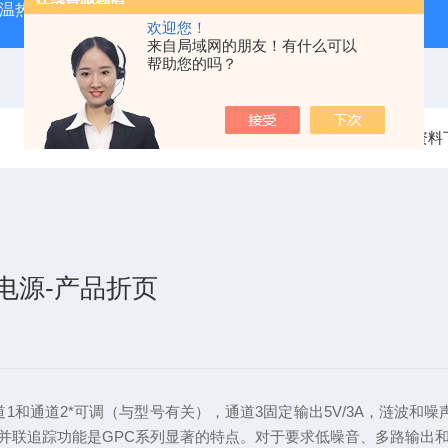
外测温热像仪
固纬 AFG-2225 双通道任意波信号发生器
APS
欢迎您！
来自局域网的朋友！有什么可以
帮助您的吗？
当前位置：
首页
资料
电源-产品折页
通道1和通道2*可调（与型号有关），通道3固定输出5V/3A，涟波和噪
并联追踪功能是GPC系列显著的特点。对于要求低噪音、多路输出和