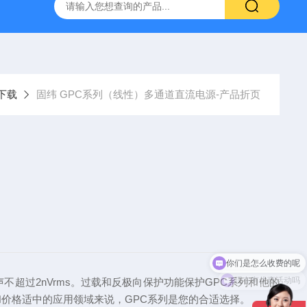
-7050E 交流电源
固纬 GSP-730 频谱分析仪
艾睿光电 C2
下载
固纬 GPC系列（线性）多通道直流电源-产品折页
你们是怎么收费的呢
现在有优惠活动吗
声不超过2nVrms。过载和反极向保护功能保护GPC系列和他的
价格适中的应用领域来说，GPC系列是您的合适选择。