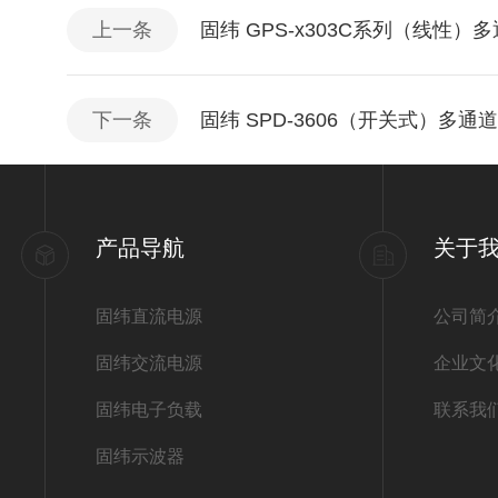
上一条
固纬 GPS-x303C系列（线性
下一条
固纬 SPD-3606（开关式）多
产品导航
关于
固纬直流电源
公司简
固纬交流电源
企业文
固纬电子负载
联系我
固纬示波器