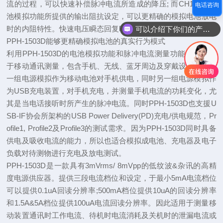
流的过程，可以快速补偿脉冲电流所造成的降压; 而CH1内建电
电话咨询
池模拟功能所提供的输出阻抗设定，可以更精确的模拟电池放电
时的内阻特性。快速电压瞬态回复时间及内建电池模拟功能，使
可以介绍下你们的产品么
PPH-1503D能够更精确模拟电池的真实行为模式
利用PPH-1503D的电池模拟功能和脉冲电流测量功能，可适用
于移动通讯测量，包含手机、无线、蓝牙周边及穿戴设备。使用
一组电源模拟作为移动电池对手机供电，同时另一组电源模拟作
为USB充电装置，对手机充电，并测量手机电流的功耗变化，尤
其是当电话接听时所产生的脉冲电流。同时PPH-1503D也支援U
SB-IF协会所架构的USB Power Delivery(PD)充电/供电规范，Pr
ofile1, Profile2及Profile3的测试需求。因为PPH-1503D同时具备
供电及吸收电流的能力，所以也适合模拟成电池、充电器及电子
负载对待测物进行充电及放电测试。
PPH-1503D是一款具有3mVrms/ 8mVpp的低纹波&杂讯的高精
度电源供应器。提供三段电流档位和设定，于最小5mA电流档位
可以提供0.1uA回读分辨率;500mA档位提供10uA的回读分辨率
和1.5A&5A档位提供100uA电流回读分辨率。因此适用于测量移
动装置通讯时工作电流、待机时电流消耗及关机时的泄漏电流或