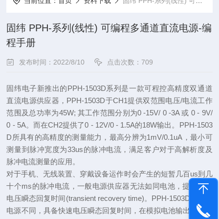
当前位置：
首页
资料下载
固纬 PPH-系列(线性) 可编程多通道直流电源-编程手册
固纬 PPH-系列(线性) 可编程多通道直流电源-编
程手册
发布时间：2022/8/10
点击次数：709
固纬电子新推出的PPH-1503D系列是一款可程控高精度双通道
直流电源供应器，PPH-1503D于CH1提供双范围电压/电流工作
范围及总功率为45W; 其工作范围分别为0 -15V/ 0 -3A 或 0 - 9V/
0 - 5A。而在CH2提供了0 - 12V/0 - 1.5A的18W输出。PPH-1503
D所具有的高精度的测量能力，最高分辨为1mV/0.1uA，最小可
测量到脉冲宽度为33us的脉冲电流，满足客户对于高解析度及
脉冲电流测量的应用。
对于手机、无线装置、穿戴设备运作时会产生的短暂几百us到几
十个ms的脉冲电流，一般电源供应器无法如同电池，提供快速
电压瞬态回复时间(transient recovery time)。PPH-1503D与一般
电源不同，具备快速电压瞬态回复时间，在模拟电池输出脉冲电