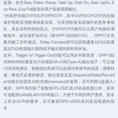
波形
，包含Sine, Pulse, Ramp, Stair Up, Stair Dn, Stair UpDn, E
xp Rise, Exp Fall波形供用户直接调用输出。
*的保护功能OVP/OCP/OPP/OTP，其中OVP/OCP/OTP的功能
保护机制采用硬体线路实现，与采用软体实现保护的竞争者相
比，有反应时间快的优点。
OVP/OCP功能
可以让用户依据待测
物条件，设定保护动作点（除GPP-3323的CH3）。OPP只在负
载功能工作时激活。Delay Function则可以控制通道1(Ch1)或通
道2(Ch2)电源输出期间或不输出期间的时间长短。
此外，Trigger In/ Trigger Out功能可以同步外部装置；GPP-332
3/3060/6030通道3(Ch3)增加3A USB(Type A)输出端子，可以做
USB充电测试；智能温控风扇可以依据功率器件的温度，调整转
速，降低不必要的噪音。输出值设定及Sequence/Delay/Record
er功能分别提供10组存储(memory)供使用，且可利用U盘载入/
储存。GPP系列除了标配有RS-232C及USB远程接口外，还有
可选配的LAN或LAN+GPIB接口，方便于不同的用户需求。指令
上符合SCPI的要求，且可兼容GPD-x303S系列直流电源的指
令。