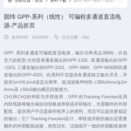
当前位置：
首页
资料下载
固纬 GPP-系列（线性） 可编程多通道直流电源-产品折页
固纬 GPP-系列（线性） 可编程多通道直流电
源-产品折页
发布时间：2022/8/9
点击次数：566
GPP- 系列多通道可编程直流电源，输出功率高达385W，共包
含六款机型:分别是单通道输出的GPP-1326, 双通道输出的GPP
-2323, 三通道输出的GPP-3323、GPP-3060、GPP-6030和四通
道输出的GPP-4323。此系列不仅提供各通道独立输出开关，并
提供1mV/0.1mA设定分辨率、低涟波噪声特性 ≦350uVrms/≦2m
Arms及 ≦50uS输出瞬态回复能力。
CH1和CH2的串联与并联使用，GPP-的Tracking Function采用
内部线路将输出端自动切换成串联或并联输出，无需额外的外部
配线，提供用户不仅是操作程序上的便利，而且可以提供更稳定
的输出；它厂Tracking Function设计，串联或并联的输出还需要
额外的外部配线连接，然而过长、过细或不一致的外部配线都有