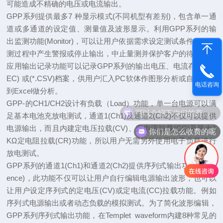
可能造成不精确的电压或电流输出。
GPP系列提供最多7 种显示模式(不同机型有差别)，包含单一通
道或多通道的设定值、测量值及波形显示。利用GPP系列的输
出监测功能(Monitor)，可以让用户依据需求设定测试条件，于量
测过程中产生警报或停止输出，中止量测并保护客户的待测物；
应用输出记录功能可以记录GPP系列的输出电压、电流存成(*.R
EC) 或(*.CSV)档案，供用户汇入PC软体作图形分析或自行载入
电话咨询
到Excel做分析。
GPP-的CH1/CH2设计有负载（Load）功能，单一台电源可以满
可以介绍下你们的产品么
足基本电池充放电测试，通道1(Ch1)及通道2(Ch2)不仅可以提供
电源输出，而且内建定电压拉载(CV)、定电流拉载(CC)及最大1
你们是怎么收费的呢
KΩ定电阻拉载(CR)功能，所以用户无需另外使用电子负载进行
放电测试。
GPP系列的通道1(Ch1)和通道2(Ch2)提供序列式输出功能(Sequ
ence)，此功能不仅可以让用户自行编辑电源输出波形，也可以
让用户设定序列式的定电压(CV)或定电流(CC)拉载功能。例如
序列式电源输出或者动态负载的模拟测试。为了简化波形编辑，
GPP系列序列式输出功能，在Templet waveform
内建8种常见的