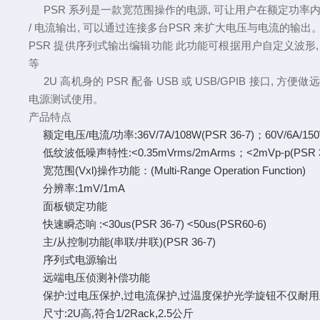
PSR 系列是一款宽范围操作的电源, 可让用户在额定功率
/ 电流输出, 可以通过连接多台PSR 来扩大电压与电流的输出。 
PSR 提供序列式输出编辑功能 此功能可根据用户自定义波形,
等
2U 高机身的 PSR 配备 USB 或 USB/GPIB 接
电源测试使用。
产品特点
额定电压/电流/功率:36V/7A/108W(PSR 36-7)；60V/6A/150W
低纹波低噪声特性:<0.35mVrms/2mArms；<2mVp-p(PSR 36-
宽范围(Vxl)操作功能：(Multi-Range Operation Function)
分辨率:1mV/1mA
面板锁定功能
快速瞬态响 :<30us(PSR 36-7) <50us(PSR60-6)
主/从控制功能(串联/井联)(PSR 36-7)
序列式电源输出
远端电压侦测补偿功能
保护:过电压保护,过电流保护,过温度保护光学旋钮不仅耐
尺寸:2U高,符合1/2Rack,2.5公斤