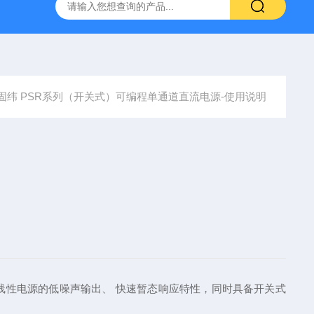
-7050E 交流电源
固纬 GSP-730 频谱分析仪
艾睿光电 C2
固纬 PSR系列（开关式）可编程单通道直流电源-使用说明
此系列具有传统线性电源的低噪声输出、 快速暂态响应特性，同时具备开关式