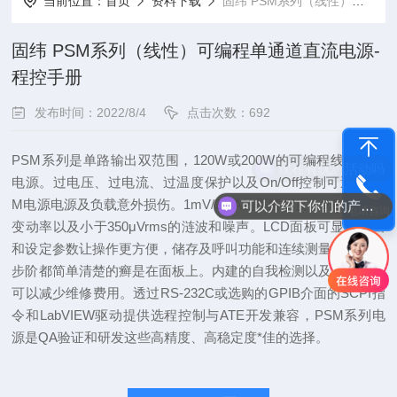
当前位置：
首页
资料下载
固纬 PSM系列（线性）可编程单通道直流电源-程控手册
固纬 PSM系列（线性）可编程单通道直流电源-
程控手册
发布时间：2022/8/4
点击次数：692
PSM系列是单路输出双范围，120W或200W的可编程线性直流
现在有优惠活动吗
电源。过电压、过电流、过温度保护以及On/Off控制可避免PS
M电源电源及负载意外损伤。1mV/1mA的高解析度，0.01%的低
可以介绍下你们的产品么
电话咨询
变动率以及小于350μVrms的涟波和噪声。LCD面板可显示输出
和设定参数让操作更方便，储存及呼叫功能和连续测量时的自动
步阶都简单清楚的癣是在面板上。内建的自我检测以及校正软体
可以减少维修费用。透过RS-232C或选购的GPIB介面的SCPI指
令和LabVIEW驱动提供选程控制与ATE开发兼容，PSM系列电
源是QA验证和研发这些高精度、高稳定度*佳的选择。