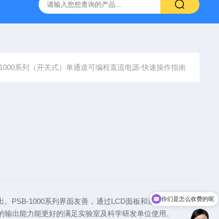
-7050E 交流电源
固纬 GSP-730 频谱分析仪
艾睿光电 C2
B-1000系列（开关式）单通道可编程直流电源-快速操作指南
你们是怎么收费的呢
输出。PSB-1000系列界面友善，通过LCD面板和菜单功能选项，
A的输出能力能更好的满足实验室及科学研发单位使用。